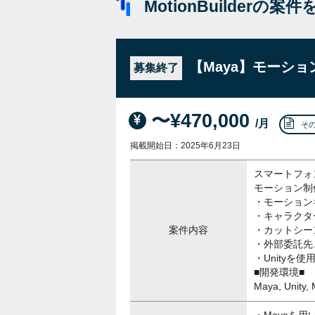
MotionBuilderの案
【Maya】モーシ
募集終了
〜¥470,000
/月
そ
掲載開始日：2025年6月23日
スマートフォ
モーション制
・モーション
・キャラクタ
案件内容
・カットシー
・外部委託先
・Unityを
■開発環境■
Maya, Unity, 