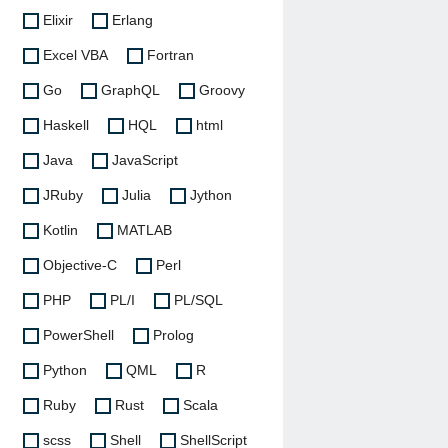
Elixir
Erlang
Excel VBA
Fortran
Go
GraphQL
Groovy
Haskell
HQL
html
Java
JavaScript
JRuby
Julia
Jython
Kotlin
MATLAB
Objective-C
Perl
PHP
PL/I
PL/SQL
PowerShell
Prolog
Python
QML
R
Ruby
Rust
Scala
scss
Shell
ShellScript