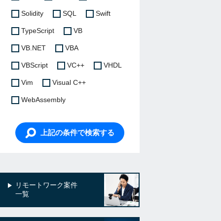
Solidity
SQL
Swift
TypeScript
VB
VB.NET
VBA
VBScript
VC++
VHDL
Vim
Visual C++
WebAssembly
上記の条件で検索する
リモートワーク案件
一覧