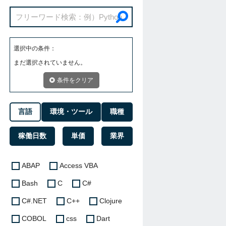
選択中の条件：
まだ選択されていません。
条件をクリア
言語
環境・ツール
職種
稼働日数
単価
業界
ABAP
Access VBA
Bash
C
C#
C#.NET
C++
Clojure
COBOL
css
Dart