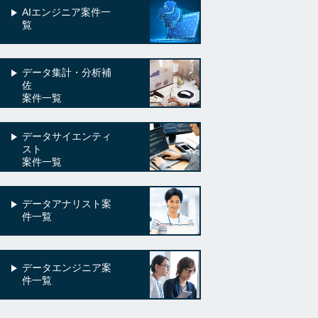
AIエンジニア案件一
覧
データ集計・分析補
佐
案件一覧
データサイエンティ
スト
案件一覧
データアナリスト案
件一覧
データエンジニア案
件一覧