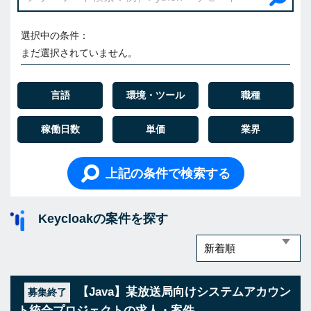
選択中の条件：
まだ選択されていません。
言語
環境・ツール
職種
稼働日数
単価
業界
上記の条件で検索する
Keycloakの案件を探す
【Java】某放送局向けシステムアカウン
募集終了
ト統合プロジェクトの求人・案件