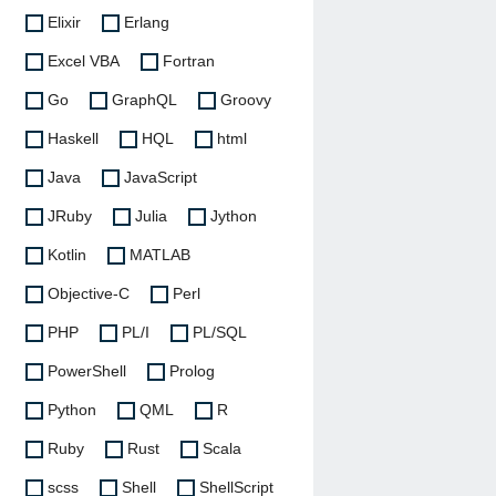
Elixir
Erlang
Excel VBA
Fortran
Go
GraphQL
Groovy
Haskell
HQL
html
Java
JavaScript
JRuby
Julia
Jython
Kotlin
MATLAB
Objective-C
Perl
PHP
PL/I
PL/SQL
PowerShell
Prolog
Python
QML
R
Ruby
Rust
Scala
scss
Shell
ShellScript