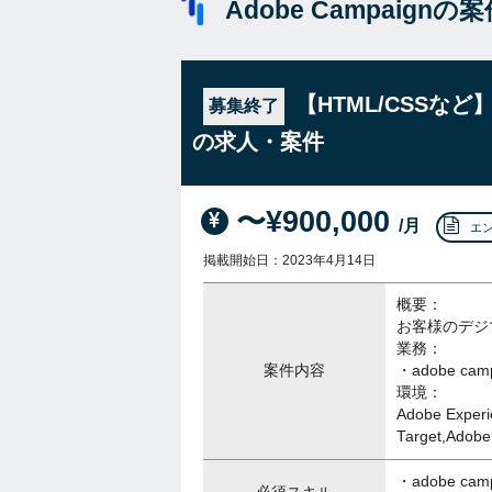
Adobe Campaign
【HTML/CSSなど】a
募集終了
の求人・案件
〜¥900,000
/月
エ
掲載開始日：2023年4月14日
概要：
お客様のデジ
業務：
案件内容
・adobe cam
環境：
Adobe Experi
Target,Adob
・adobe ca