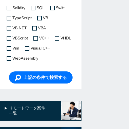
Solidity
SQL
Swift
TypeScript
VB
VB.NET
VBA
VBScript
VC++
VHDL
Vim
Visual C++
WebAssembly
上記の条件で検索する
リモートワーク案件
一覧