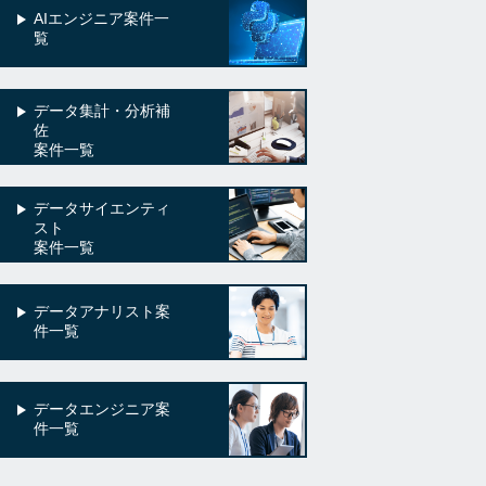
AIエンジニア案件一
覧
データ集計・分析補
佐
案件一覧
データサイエンティ
スト
案件一覧
データアナリスト案
件一覧
データエンジニア案
件一覧