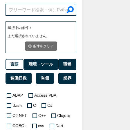
選択中の条件：
まだ選択されていません。
条件をクリア
言語
環境・ツール
職種
稼働日数
単価
業界
ABAP
Access VBA
Bash
C
C#
C#.NET
C++
Clojure
COBOL
css
Dart