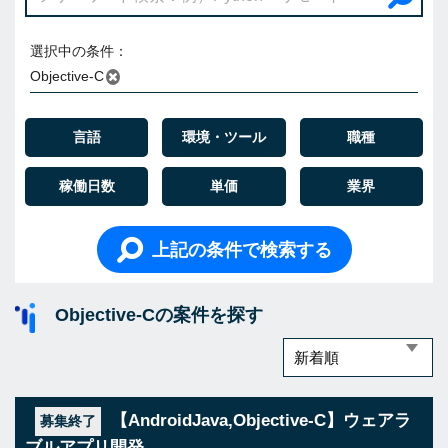
選択中の条件：
Objective-C
言語
環境・ツール
職種
稼働日数
単価
業界
上記の条件で検索する
Objective-Cの案件を探す
【AndroidJava,Objective-C】ウェアラ
募集終了
ブルアプリ開発