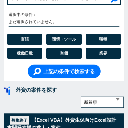
選択中の条件：
まだ選択されていません。
言語
環境・ツール
職種
稼働日数
単価
業界
上記の条件で検索する
外資の案件を探す
【Excel VBA】外資生保向けExcel設計
募集終了
書開発支援の求人・案件