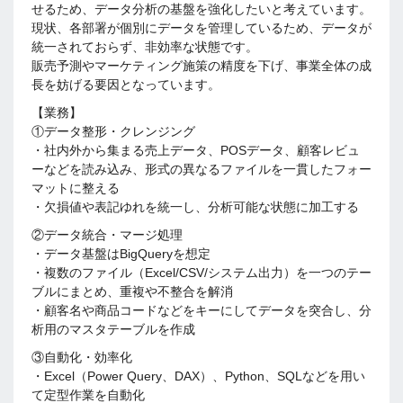
せるため、データ分析の基盤を強化したいと考えています。
現状、各部署が個別にデータを管理しているため、データが
統一されておらず、非効率な状態です。
販売予測やマーケティング施策の精度を下げ、事業全体の成
長を妨げる要因となっています。
【業務】
①データ整形・クレンジング
・社内外から集まる売上データ、POSデータ、顧客レビュ
ーなどを読み込み、形式の異なるファイルを一貫したフォー
マットに整える
・欠損値や表記ゆれを統一し、分析可能な状態に加工する
②データ統合・マージ処理
・データ基盤はBigQueryを想定
・複数のファイル（Excel/CSV/システム出力）を一つのテー
ブルにまとめ、重複や不整合を解消
・顧客名や商品コードなどをキーにしてデータを突合し、分
析用のマスタテーブルを作成
③自動化・効率化
・Excel（Power Query、DAX）、Python、SQLなどを用い
て定型作業を自動化