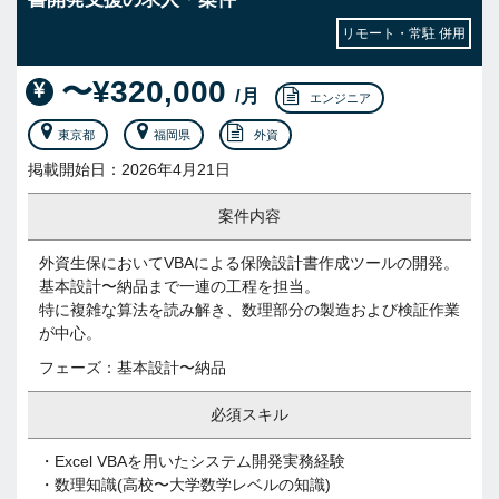
リモート・常駐 併用
〜¥320,000
/月
エンジニア
東京都
福岡県
外資
掲載開始日：2026年4月21日
案件内容
外資生保においてVBAによる保険設計書作成ツールの開発。
基本設計〜納品まで一連の工程を担当。
特に複雑な算法を読み解き、数理部分の製造および検証作業
が中心。
フェーズ：基本設計〜納品
必須スキル
・Excel VBAを用いたシステム開発実務経験
・数理知識(高校〜大学数学レベルの知識)