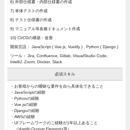
6) 外部仕様書・内部仕様書の作成
7) 単体テストの作成
8) テスト仕様書の作成
9) マニュアル等各種ドキュメント作成
10) CI/CDの構築・改善
開発言語： JavaScript ( Vue.js, Vuetify ) , Python ( Django )
ツール： Jira, Confluence, Gitlab, VisualStudio Code,
IntelliJ, Zoom, Docker, Slack
必須スキル
・お客様からの曖昧な要件を自ら具体化できること
・JavaScriptの経験
・Pythonの経験
・Vue.jsの経験
・Djangoの経験
・AWSの経験
・UIフレームワークのご経験が1年以上あること
（Vuetify,Quasar,Element+等）