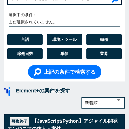
選択中の条件：
まだ選択されていません。
言語
環境・ツール
職種
稼働日数
単価
業界
上記の条件で検索する
Element+の案件を探す
【JavaScript/Python】アジャイル開発
募集終了
エンジニアの求人・案件