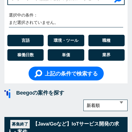
選択中の条件：
まだ選択されていません。
言語
環境・ツール
職種
稼働日数
単価
業界
上記の条件で検索する
Beegoの案件を探す
【Java/Goなど】IoTサービス開発の求
募集終了
人・案件