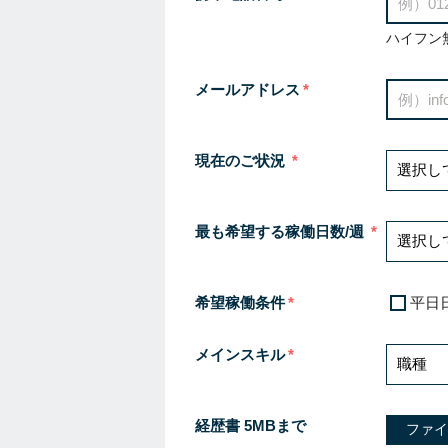
ハイフン
メールアドレス
現在のご状況
最も希望する稼働日数/週
希望稼働条件
平日
メインスキル
経歴書 5MBまで
ファイ