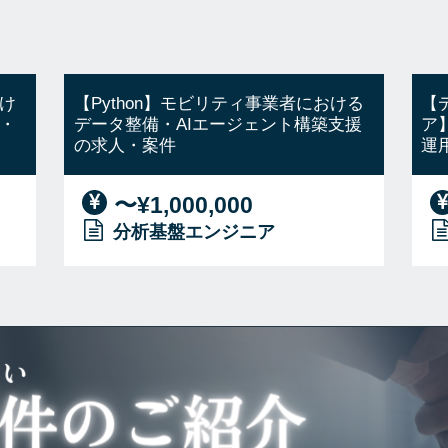
け
【Python】モビリティ事業者における
【
・
データ整備・AIエージェント構築支援
ア
の求人・案件
運
〜¥1,000,000
分析基盤エンジニア