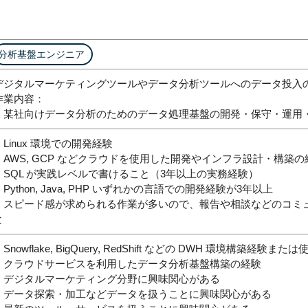
分析基盤エンジニア
デジタルマーケティングツールやデータ分析ツールへのデータ投入のた
作業内容：
・某社向けデータ分析のためのデータ処理基盤の開発・保守・運用
・Linux 環境での開発経験
・AWS, GCP などクラウドを使用した開発やインフラ設計・構築の
・SQL が実践レベルで書けること（3年以上の実務経験）
・Python, Java, PHP いずれかの言語での開発経験が3年以上
・スピード感が求められる作業が多いので、報告や相談などのコミ
と
Snowflake, BigQuery, RedShift などの DWH 環境構築経験また
・クラウドサービスを利用したデータ分析基盤構築の経験
・デジタルマーケティング分野に興味関心がある
・データ探索・加工などデータを扱うことに興味関心がある