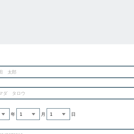
年
月
日