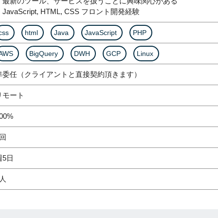
・最新のツール、サービスを扱うことに興味関心がある
JavaScript, HTML, CSS フロント開発経験
css
html
Java
JavaScript
PHP
AWS
BigQuery
DWH
GCP
Linux
準委任（クライアントと直接契約頂きます）
リモート
00%
2回
週5日
1人