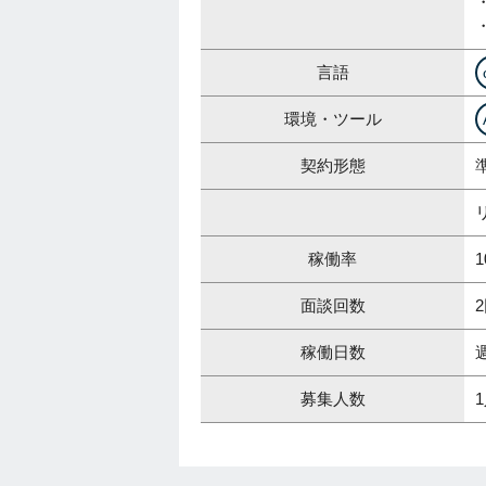
・
言語
環境・ツール
契約形態
稼働率
1
面談回数
稼働日数
募集人数