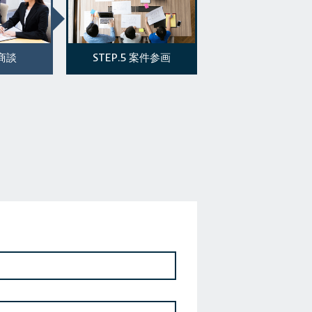
STEP.5
商談
案件参画