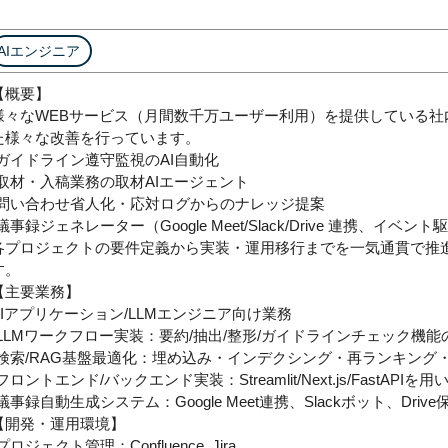
AIエンジニア
【概要】
様々なWEBサービス（月間数千万ユーザー利用）を提供している社
た様々な改善を行っています。
-ガイドライン遵守監視のAI自動化
-取材・入稿業務の取材AIエージェント
-問い合わせ省人化・応対ログからのナレッジ提案
-議事録ジェネレーター（Google Meet/Slack/Drive 連携、イベント
各プロジェクトの要件定義から実装・運用移行までを一気通貫で推
す。
【主要業務】
AIアプリケーション/LLMエンジニア向け業務
-LLMワークフロー実装：要約/抽出/整形/ガイドラインチェック機能
-検索/RAG基盤最適化：埋め込み・インデクシング・再ランキング
-フロントエンド/バックエンド実装：Streamlit/Next.js/FastAPI
-議事録自動生成システム：Google Meet連携、Slackボット、Driv
【開発・運用環境】
プロジェクト管理：Confluence, Jira