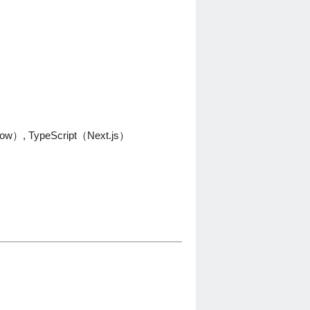
w）, TypeScript（Next.js）