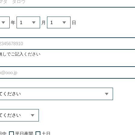
年
月
日
無しでご記入ください
日中
平日夜間
土日