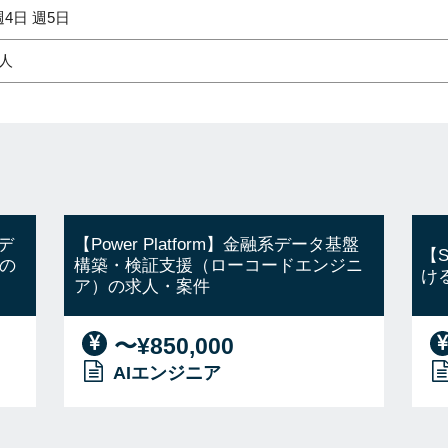
週4日 週5日
1人
デ
【Power Platform】金融系データ基盤
【
の
構築・検証支援（ローコードエンジニ
け
ア）の求人・案件
〜¥850,000
AIエンジニア