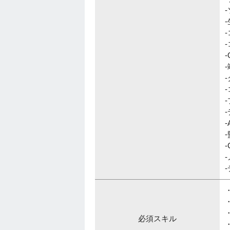
-
-
-
-
-
-
-
-
-
-
-
・
必須スキル