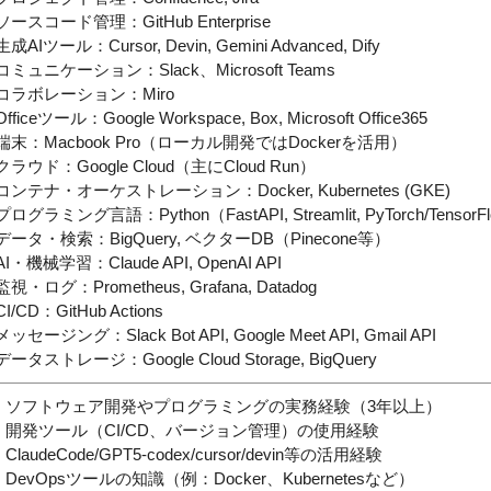
ソースコード管理：GitHub Enterprise
生成AIツール：Cursor, Devin, Gemini Advanced, Dify
コミュニケーション：Slack、Microsoft Teams
-コラボレーション：Miro
Officeツール：Google Workspace, Box, Microsoft Office365
-端末：Macbook Pro（ローカル開発ではDockerを活用）
クラウド：Google Cloud（主にCloud Run）
-コンテナ・オーケストレーション：Docker, Kubernetes (GKE)
プログラミング言語：Python（FastAPI, Streamlit, PyTorch/TensorFlo
-データ・検索：BigQuery, ベクターDB（Pinecone等）
AI・機械学習：Claude API, OpenAI API
監視・ログ：Prometheus, Grafana, Datadog
CI/CD：GitHub Actions
メッセージング：Slack Bot API, Google Meet API, Gmail API
データストレージ：Google Cloud Storage, BigQuery
・ソフトウェア開発やプログラミングの実務経験（3年以上）
・開発ツール（CI/CD、バージョン管理）の使用経験
ClaudeCode/GPT5-codex/cursor/devin等の活用経験
・DevOpsツールの知識（例：Docker、Kubernetesなど）