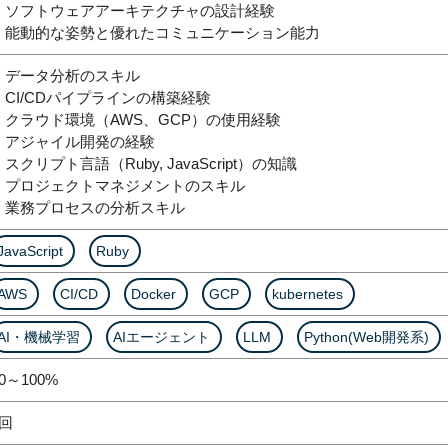
・ソフトウェアアーキテクチャの設計経験
・能動的な姿勢と優れたコミュニケーション能力
・データ分析のスキル
・CI/CDパイプラインの構築経験
・クラウド環境（AWS、GCP）の使用経験
・アジャイル開発の経験
・スクリプト言語（Ruby, JavaScript）の知識
・プロジェクトマネジメントのスキル
・業務プロセスの分析スキル
JavaScript
Ruby
AWS
CI/CD
Docker
GCP
kubernetes
AI・機械学習
AIエージェント
LLM
Python(Web開発系)
0～100%
1回