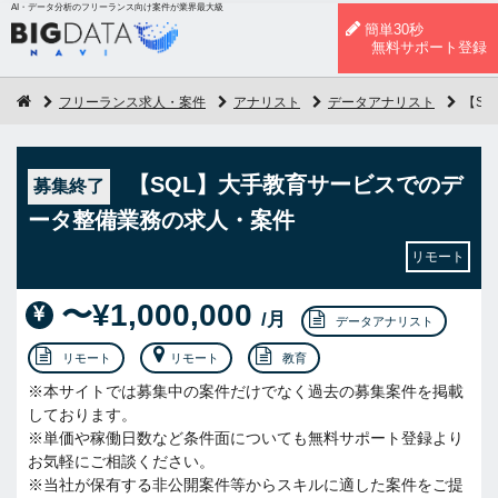
AI・データ分析のフリーランス向け案件が業界最大級
簡単30秒
無料サポート登録
フリーランス求人・案件
アナリスト
データアナリスト
【S
【SQL】大手教育サービスでのデ
募集終了
ータ整備業務の求人・案件
リモート
〜¥1,000,000
/月
データアナリスト
リモート
リモート
教育
※本サイトでは募集中の案件だけでなく過去の募集案件を掲載
しております。
※単価や稼働日数など条件面についても無料サポート登録より
お気軽にご相談ください。
※当社が保有する非公開案件等からスキルに適した案件をご提