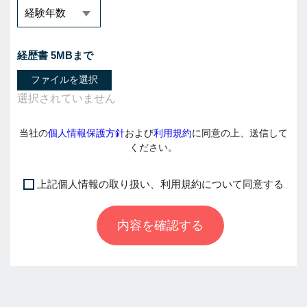
経歴書 5MBまで
ファイルを選択
当社の
個人情報保護方針
および
利用規約
に同意の上、送信して
ください。
上記個人情報の取り扱い、利用規約について同意する
I
f
内容を確認する
y
o
u
a
r
e