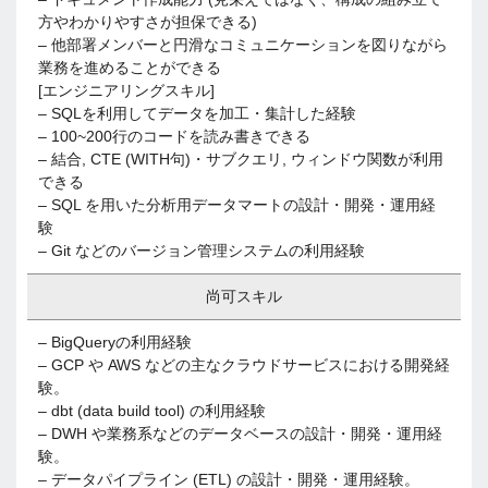
方やわかりやすさが担保できる)
– 他部署メンバーと円滑なコミュニケーションを図りながら
業務を進めることができる
[エンジニアリングスキル]
– SQLを利用してデータを加工・集計した経験
– 100~200行のコードを読み書きできる
– 結合, CTE (WITH句)・サブクエリ, ウィンドウ関数が利用
できる
– SQL を用いた分析用データマートの設計・開発・運用経
験
– Git などのバージョン管理システムの利用経験
尚可スキル
– BigQueryの利用経験
– GCP や AWS などの主なクラウドサービスにおける開発経
験。
– dbt (data build tool) の利用経験
– DWH や業務系などのデータベースの設計・開発・運用経
験。
– データパイプライン (ETL) の設計・開発・運用経験。