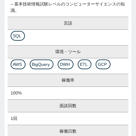
– 基本技術情報試験レベルのコンピューターサイエンスの知
識。
言語
SQL
環境・ツール
AWS
BigQuery
DWH
ETL
GCP
稼働率
100%
面談回数
1回
稼働日数