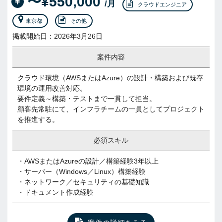
〜¥550,000
/月
クラウドエンジニア
東京都
その他
掲載開始日：2026年3月26日
案件内容
クラウド環境（AWSまたはAzure）の設計・構築および既存
環境の運用改善対応。
要件定義～構築・テストまで一貫して担当。
顧客先常駐にて、インフラチームの一員としてプロジェクト
を推進する。
必須スキル
・AWSまたはAzureの設計／構築経験3年以上
・サーバー（Windows／Linux）構築経験
・ネットワーク／セキュリティの基礎知識
・ドキュメント作成経験