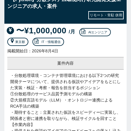
ンジニアの求人・案件
リモート・常駐 併用
〜¥1,000,000
/月
AIエンジニア
東京都
IT・情報通信
掲載開始日：2026年8月4日
案件内容
・分散処理環境・コンテナ管理環境における以下2つの研究
開発テーマについて、提供される仮説やアイデアをもとにし
た実装・検証・考察・報告を担当するポジション
①分散処理のサービス品質予測モデルの構築
②大規模言語モデル（LLM）・オントロジー連携による
RCA手法の構築
・期待すること：立案された仮説をスピーディーに実装し、
関係者と密に連携を取りながら、検証サイクルを回すこと
【作業内容】
・提供された仮説やアイデアのコードベースへの落とし込み