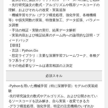
・先行研究論文の数式・アルゴリズムや既存ソースコードの
理解、およびそれらの改変・実装追加
・機械学習モデル（グラフ構造処理、強化学習、各種機構
等）や損失関数の実装、特徴量加工、データ拡張、パラメー
タ調整
・手法の検証・実験の実行、結果データ解析
・実装内容および検証結果のチーム内への論理的な説明・フ
ィードバック
【環境】
・言語：Python,Go
・想定ライブラリ：主要な深層学習フレームワーク、各種グ
ラフ系ライブラリ
※その他必要なツールは適宜相談の上決定
必須スキル
-Pythonを用いた機械学習（特に深層学習）モデルの実装経
験
-先行研究論文の数式やアルゴリズム、および公開されてい
るソースコードを読み解き、自ら実装・改変できる力
-グラフ構造処理、強化学習、特定の注意機構のいずれか