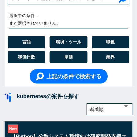
選択中の条件：
まだ選択されていません。
言語
環境・ツール
職種
稼働日数
単価
業界
上記の条件で検索する
kubernetesの案件を探す
New
【Python】分散システム環境向け研究開発支援エ