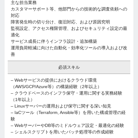
主な担当業務
カスタマーサポート等、他部門からの技術的な調査依頼への
対応
障害発生時の切り分け、復旧対応、および原因究明
監視設定、アクセス権限管理、およびセキュリティ設定の最
適化
サービス成長に伴うインフラ設計・追加構築
運用負荷軽減に向けた自動化・効率化ツールの導入および改
善
必須スキル
– Webサービスの提供におけるクラウド環境
（AWS/GCP/Azure等）の構築経験（2年以上）
– クラウドベースのインフラ保守・運用に関する実務経験
（1年以上）
– Linuxサーバーの運用および保守に関する深い知見
– IaCツール（Terraform, Ansible等）を用いた構成管理の経
験
– WebサーバーやDB等のミドルウェア設定・最適化の経験
– シェルスクリプトを用いたバッチ処理等の作成経験