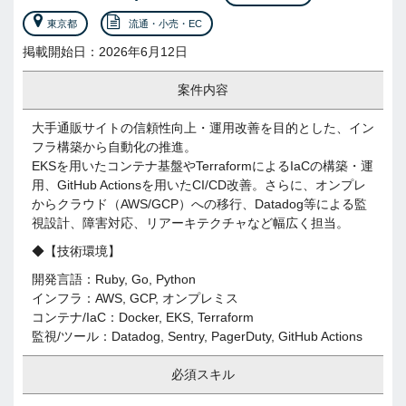
東京都
流通・小売・EC
掲載開始日：2026年6月12日
案件内容
大手通販サイトの信頼性向上・運用改善を目的とした、イン
フラ構築から自動化の推進。
EKSを用いたコンテナ基盤やTerraformによるIaCの構築・運
用、GitHub Actionsを用いたCI/CD改善。さらに、オンプレ
からクラウド（AWS/GCP）への移行、Datadog等による監
視設計、障害対応、リアーキテクチャなど幅広く担当。
◆【技術環境】
開発言語：Ruby, Go, Python
インフラ：AWS, GCP, オンプレミス
コンテナ/IaC：Docker, EKS, Terraform
監視/ツール：Datadog, Sentry, PagerDuty, GitHub Actions
必須スキル