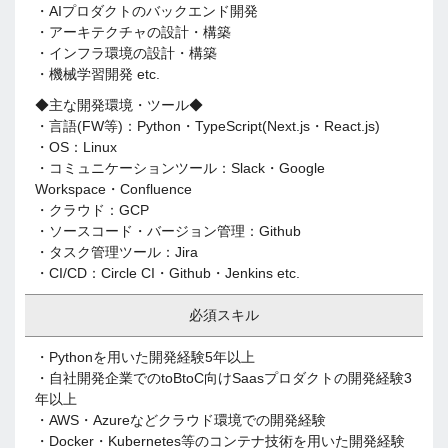
・AIプロダクトのバックエンド開発
・アーキテクチャの設計・構築
・インフラ環境の設計・構築
・機械学習開発 etc.
◆主な開発環境・ツール◆
・言語(FW等)：Python・TypeScript(Next.js・React.js)
・OS：Linux
・コミュニケーションツール：Slack・Google
Workspace・Confluence
・クラウド：GCP
・ソースコード・バージョン管理：Github
・タスク管理ツール：Jira
・CI/CD：Circle CI・Github・Jenkins etc.
必須スキル
・Pythonを用いた開発経験5年以上
・自社開発企業でのtoBtoC向けSaasプロダクトの開発経験3
年以上
・AWS・Azureなどクラウド環境での開発経験
・Docker・Kubernetes等のコンテナ技術を用いた開発経験