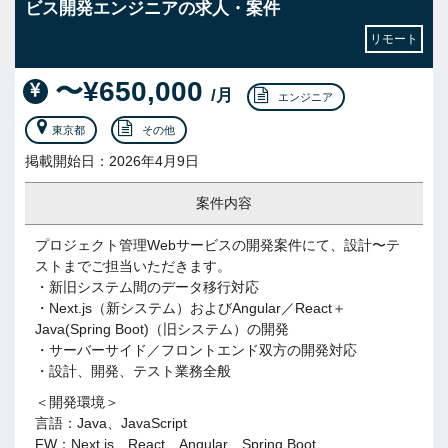
ビス開発エンジニアの求人・案件
リモート
〜¥650,000
/月
エンジニア
東京都
その他
掲載開始日：2026年4月9日
案件内容
プロジェクト管理Webサービスの開発案件にて、設計〜テ
ストまでご担当いただきます。
・新旧システム間のデータ移行対応
・Next.js（新システム）およびAngular／React＋
Java(Spring Boot)（旧システム）の開発
・サーバーサイド／フロントエンド双方の開発対応
・設計、開発、テスト業務全般
＜開発環境＞
言語：Java、JavaScript
FW：Next.js、React、Angular、Spring Boot