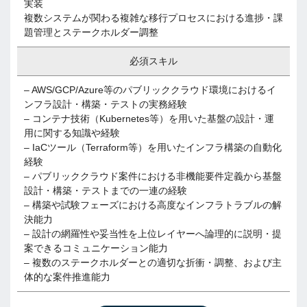
実装
複数システムが関わる複雑な移行プロセスにおける進捗・課
題管理とステークホルダー調整
必須スキル
– AWS/GCP/Azure等のパブリッククラウド環境におけるイ
ンフラ設計・構築・テストの実務経験
– コンテナ技術（Kubernetes等）を用いた基盤の設計・運
用に関する知識や経験
– IaCツール（Terraform等）を用いたインフラ構築の自動化
経験
– パブリッククラウド案件における非機能要件定義から基盤
設計・構築・テストまでの一連の経験
– 構築や試験フェーズにおける高度なインフラトラブルの解
決能力
– 設計の網羅性や妥当性を上位レイヤーへ論理的に説明・提
案できるコミュニケーション能力
– 複数のステークホルダーとの適切な折衝・調整、および主
体的な案件推進能力