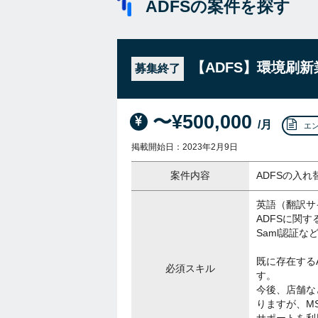
ADFSの案件を探す
【ADFS】環境刷
募集終了
〜¥500,000
/月
エ
掲載開始日：2023年2月9日
案件内容
ADFSの入
英語（翻訳サ
ADFSに関す
Saml認証な
既に存在する
必須スキル
す。
今後、店舗な
りますが、M