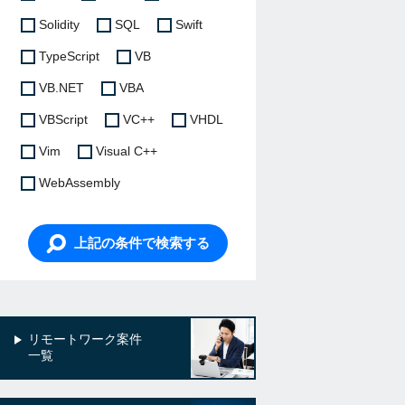
Solidity
SQL
Swift
TypeScript
VB
VB.NET
VBA
VBScript
VC++
VHDL
Vim
Visual C++
WebAssembly
上記の条件で検索する
リモートワーク案件
一覧