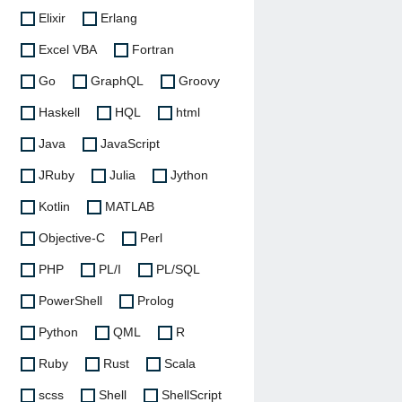
Elixir
Erlang
Excel VBA
Fortran
Go
GraphQL
Groovy
Haskell
HQL
html
Java
JavaScript
JRuby
Julia
Jython
Kotlin
MATLAB
Objective-C
Perl
PHP
PL/I
PL/SQL
PowerShell
Prolog
Python
QML
R
Ruby
Rust
Scala
scss
Shell
ShellScript