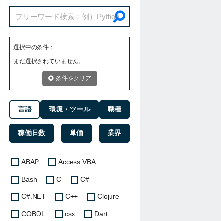
選択中の条件：
まだ選択されていません。
条件をクリア
言語
環境・ツール
職種
稼働日数
単価
業界
ABAP
Access VBA
Bash
C
C#
C#.NET
C++
Clojure
COBOL
css
Dart