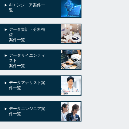
AIエンジニア案件一
覧
データ集計・分析補
佐
案件一覧
データサイエンティ
スト
案件一覧
データアナリスト案
件一覧
データエンジニア案
件一覧