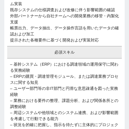
ム実装
既存システムの仕様調査および改修に伴う影響範囲の確認
外部パートナーから自社チームへの開発業務の移管・内製化
支援
帳票出力、データ抽出、データ操作言語を用いたデータの確
認および加工
提示された各種要件に基づく開発および実装対応
必須スキル
– 基幹システム（ERP）における調達領域の運用保守に関わ
る実務経験
– ERPの購買・調達管理モジュール、または調達業務プロセ
スに関する知見
– ユーザー部門等の非IT部門と円滑な意思疎通を図った実務
経験
– 業務における要件の整理、課題分析、および関係各所との
調整経験
– 周辺システムや他領域とのシステム連携、および影響範囲
を考慮して行動できる能力
– 状況を的確に把握し、指示を待たずに主体的にプロジェク