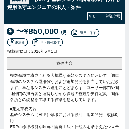
運用保守エンジニアの求人・案件
リモート・常駐 併用
〜¥850,000
/月
運用・保守
東京都
IT・情報通信
掲載開始日：2026年6月1日
案件内容
複数領域で構成される大規模な基幹システムにおいて、調達
領域のシステム運用保守および追加開発を担当していただき
ます。単なるシステム運用にとどまらず、ユーザー部門や関
連部門の担当者と連携しながら課題の整理や要件定義、関係
各所との調整を主導する役割を想定しています。
■想定業務内容
基幹システム（ERP）領域における設計、追加開発、改修対
応
ERPの標準機能や独自の開発手法・仕組みを踏まえたシステ