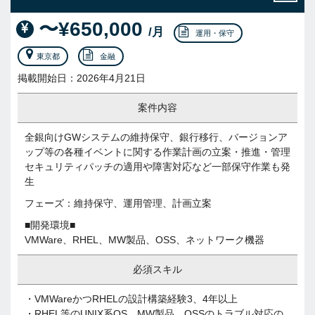
〜¥650,000
/月
運用・保守
東京都
金融
掲載開始日：2026年4月21日
案件内容
全銀向けGWシステムの維持保守、銀行移行、バージョンア
ップ等の各種イベントに関する作業計画の立案・推進・管理
セキュリティパッチの適用や障害対応など一部保守作業も発
生
フェーズ：維持保守、運用管理、計画立案
■開発環境■
VMWare、RHEL、MW製品、OSS、ネットワーク機器
必須スキル
・VMWareかつRHELの設計構築経験3、4年以上
・RHEL等のUNIX系OS、MW製品、OSSのトラブル対応の