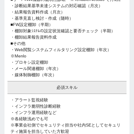
・診断結果基準未達システムの対応確認（月次）
・結果報告資料作成（月次）
・基準見直し検討・作成（随時）
■FW設定棚卸（半期）
・棚卸対象ｼｽﾃﾑの設定状況確認と要否チェック（半期）
・棚卸結果報告資料作成
■その他
・Web閲覧システムフィルタリング設定棚卸（年次）
※Menlo
・プロキシ設定棚卸
・メール関連棚卸（年次）
・媒体制御棚卸（年次）
必須スキル
・アラート監視経験
・インフラ脆弱性診断経験
・インフラ運用経験など
※各経験浅めでも可
※事業会社側でセキュリティ担当や社内SEとしてセキュリ
ティ施策を担当していた方歓迎