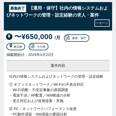
【運用・保守】社内の情報システムおよ
募集終了
びネットワークの管理・設定経験の求人・案件
リモート
〜¥650,000
/月
運用・保守
東京都
その他
掲載開始日：2026年4月22日
案件内容
社内の情報システムおよびネットワークの管理・設定経験
① オフィスネットワーク／Wi-Fiの不具合対応
・Wi-Fi切断・不安定事象の原因調査
・電波干渉／AP配置／NW構成の分析
・是正対応および改善提案・実施
② PC・ネットワークパフォーマンス改善
・PC動作遅延・NW遅延の要因分析