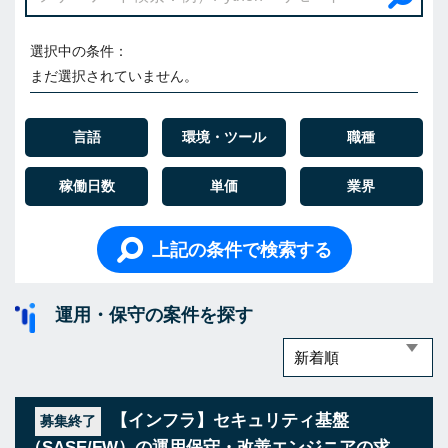
選択中の条件：
まだ選択されていません。
言語
環境・ツール
職種
稼働日数
単価
業界
上記の条件で検索する
運用・保守の案件を探す
【インフラ】セキュリティ基盤
募集終了
（SASE/FW）の運用保守・改善エンジニアの求