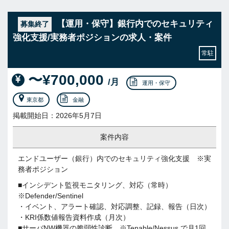
【運用・保守】銀行内でのセキュリティ
募集終了
強化支援/実務者ポジションの求人・案件
常駐
〜¥700,000
/月
運用・保守
東京都
金融
掲載開始日：2026年5月7日
案件内容
エンドユーザー（銀行）内でのセキュリティ強化支援 ※実
務者ポジション
■インシデント監視モニタリング、対応（常時）
※Defender/Sentinel
・イベント、アラート確認、対応調整、記録、報告（日次）
・KRI係数値報告資料作成（月次）
■サーバNW機器の脆弱性診断 ※Tenable/Nessus で月1回