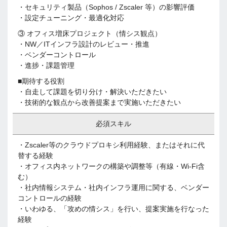
・セキュリティ製品（Sophos / Zscaler 等）の影響評価
・設定チューニング・最適化対応
③ オフィス増床プロジェクト（情シス観点）
・NW／ITインフラ設計のレビュー・推進
・ベンダーコントロール
・進捗・課題管理
■期待する役割
・自走して課題を切り分け・解決いただきたい
・技術的な観点から改善提案まで実施いただきたい
必須スキル
・Zscaler等のクラウドプロキシ利用経験、またはそれに代
替する経験
・オフィス内ネットワークの構築や調整等（有線・Wi-Fi含
む）
・社内情報システム・社内インフラ運用に関する、ベンダー
コントロールの経験
・いわゆる、「攻めの情シス」を行い、提案実施を行なった
経験