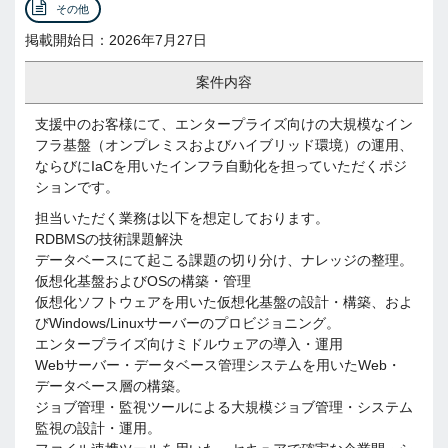
その他
掲載開始日：2026年7月27日
案件内容
支援中のお客様にて、エンタープライズ向けの大規模なイン
フラ基盤（オンプレミスおよびハイブリッド環境）の運用、
ならびにIaCを用いたインフラ自動化を担っていただくポジ
ションです。
担当いただく業務は以下を想定しております。
RDBMSの技術課題解決
データベースにて起こる課題の切り分け、ナレッジの整理。
仮想化基盤およびOSの構築・管理
仮想化ソフトウェアを用いた仮想化基盤の設計・構築、およ
びWindows/Linuxサーバーのプロビジョニング。
エンタープライズ向けミドルウェアの導入・運用
Webサーバー・データベース管理システムを用いたWeb・
データベース層の構築。
ジョブ管理・監視ツールによる大規模ジョブ管理・システム
監視の設計・運用。