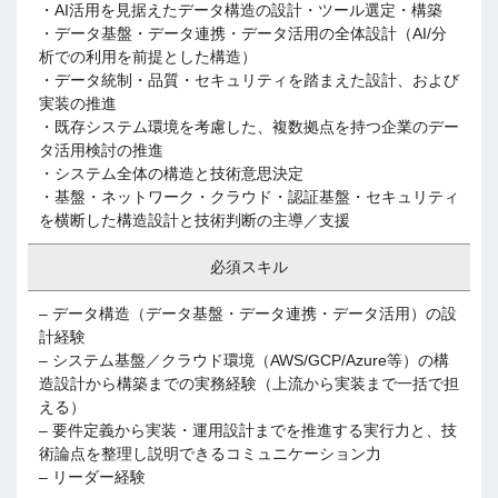
・AI活用を見据えたデータ構造の設計・ツール選定・構築
・データ基盤・データ連携・データ活用の全体設計（AI/分
析での利用を前提とした構造）
・データ統制・品質・セキュリティを踏まえた設計、および
実装の推進
・既存システム環境を考慮した、複数拠点を持つ企業のデー
タ活用検討の推進
・システム全体の構造と技術意思決定
・基盤・ネットワーク・クラウド・認証基盤・セキュリティ
を横断した構造設計と技術判断の主導／支援
必須スキル
– データ構造（データ基盤・データ連携・データ活用）の設
計経験
– システム基盤／クラウド環境（AWS/GCP/Azure等）の構
造設計から構築までの実務経験（上流から実装まで一括で担
える）
– 要件定義から実装・運用設計までを推進する実行力と、技
術論点を整理し説明できるコミュニケーション力
– リーダー経験