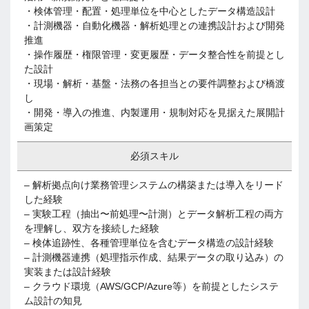
・検体管理・配置・処理単位を中心としたデータ構造設計
・計測機器・自動化機器・解析処理との連携設計および開発
推進
・操作履歴・権限管理・変更履歴・データ整合性を前提とし
た設計
・現場・解析・基盤・法務の各担当との要件調整および橋渡
し
・開発・導入の推進、内製運用・規制対応を見据えた展開計
画策定
必須スキル
– 解析拠点向け業務管理システムの構築または導入をリード
した経験
– 実験工程（抽出〜前処理〜計測）とデータ解析工程の両方
を理解し、双方を接続した経験
– 検体追跡性、各種管理単位を含むデータ構造の設計経験
– 計測機器連携（処理指示作成、結果データの取り込み）の
実装または設計経験
– クラウド環境（AWS/GCP/Azure等）を前提としたシステ
ム設計の知見