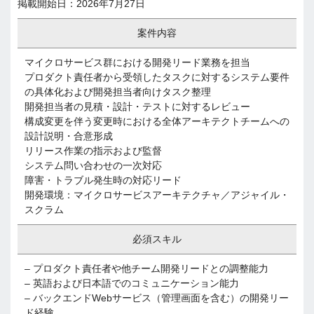
掲載開始日：2026年7月27日
案件内容
マイクロサービス群における開発リード業務を担当
プロダクト責任者から受領したタスクに対するシステム要件
の具体化および開発担当者向けタスク整理
開発担当者の見積・設計・テストに対するレビュー
構成変更を伴う変更時における全体アーキテクトチームへの
設計説明・合意形成
リリース作業の指示および監督
システム問い合わせの一次対応
障害・トラブル発生時の対応リード
開発環境：マイクロサービスアーキテクチャ／アジャイル・
スクラム
必須スキル
– プロダクト責任者や他チーム開発リードとの調整能力
– 英語および日本語でのコミュニケーション能力
– バックエンドWebサービス（管理画面を含む）の開発リー
ド経験