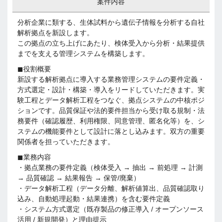
案件内容
分析企業に類する、生体試料から遺伝子情報を分析する自社
解析拠点を新設します。
この拠点の立ち上げにあたり、検体受入から分析・結果提供
までを支える管理システムを構築します。
◼︎役割概要
新設する解析拠点に導入する業務管理システムの要件定義・
方式選定・設計・構築・導入をリードしていただきます。実
験工程とデータ解析工程をつなぐ、拠点システムの中核ポジ
ションです。品質保証や法的要件担当から受け取る規制・法
務要件（確認履歴、利用権限、同意管理、匿名化等）を、シ
ステムの機能要件として設計に落とし込みます。双方の重要
関係者を担っていただきます。
◼︎業務内容
・拠点業務の要件定義（検体受入 → 抽出 → 前処理 → 計測
→ 品質確認 → 結果報告 → 保管/廃棄）
・データ解析工程（データ分離、解析値算出、品質確認取り
込み、自動処理起動・結果連携）を含む要件定義
・システム方式選定（既存製品の修正導入 / オープンソース
活用 / 新規開発）と理由提示