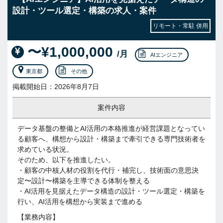
設計・ツール選定・構築の求人・案件
リモート・常駐 併用
〜¥1,000,000
/月
AIエンジニア
東京都
その他
掲載開始日：2026年8月7日
案件内容
データ基盤の整備とAI活用の本格推進が経営課題となってい
る顧客へ、構想から設計・構築まで牽引できる専門技術者を
求めている状況。
そのため、以下を推進したい。
・顧客の中核人材の役割を代行・補完し、技術面の意思決
定〜設計〜構築を主導できる体制を整える
・AI活用を見据えたデータ構造の設計・ツール選定・構築を
行い、AI活用を構想から実装まで進める
【業務内容】