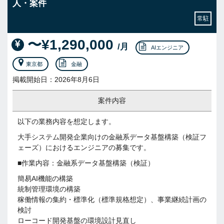
人・案件
常駐
〜¥1,290,000
/月
AIエンジニア
東京都
金融
掲載開始日：2026年8月6日
案件内容
以下の業務内容を想定します。
大手システム開発企業向けの金融系データ基盤構築（検証フ
ェーズ）におけるエンジニアの募集です。
■作業内容：金融系データ基盤構築（検証）
簡易AI機能の構築
統制管理環境の構築
稼働情報の集約・標準化（標準規格想定）、事業継続計画の
検討
ローコード開発基盤の環境設計見直し