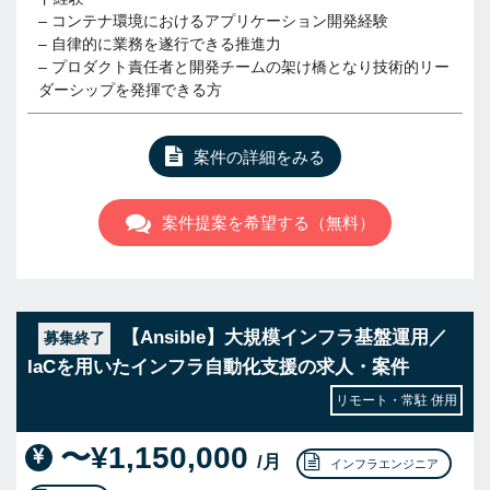
– コンテナ環境におけるアプリケーション開発経験
– 自律的に業務を遂行できる推進力
– プロダクト責任者と開発チームの架け橋となり技術的リー
ダーシップを発揮できる方
案件の詳細をみる
案件提案を希望する（無料）
【Ansible】大規模インフラ基盤運用／
募集終了
IaCを用いたインフラ自動化支援の求人・案件
リモート・常駐 併用
〜¥1,150,000
/月
インフラエンジニア