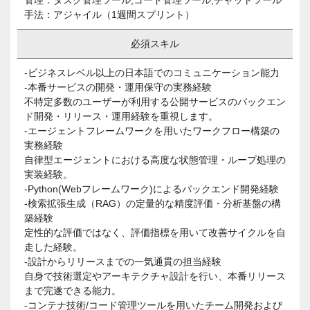
管理：タスク管理ツール,コード管理ツール,チャットツール
手法：アジャイル（1週間スプリント）
必須スキル
-ビジネスレベル以上の日本語でのコミュニケーション能力
-本番サービスの開発・運用保守の実務経験
不特定多数のユーザーが利用する公開サービスのバックエン
ド開発・リリース・運用経験を重視します。
-エージェントフレームワークを用いたワークフロー構築の
実務経験
自律型エージェントにおける高度な状態管理・ループ処理の
実装経験。
-Python(Webフレームワーク)によるバックエンド開発経験
-検索拡張生成（RAG）の定量的な精度評価・分析基盤の構
築経験
定性的な評価ではなく、評価指標を用いて改善サイクルを自
走した経験。
-設計からリリースまでの一気通貫の担当経験
自身で技術選定やアーキテクチャ設計を行い、本番リリース
まで完遂できる能力。
-コンテナ技術/コード管理ツールを用いたチーム開発および