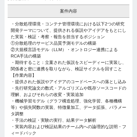
案件内容
・分散処理環境・コンテナ管理環境における以下2つの研究
開発テーマについて、提供される仮説やアイデアをもとにし
た実装・検証・考察・報告を担当するポジション
①分散処理のサービス品質予測モデルの構築
②大規模言語モデル（LLM）・オントロジー連携による
RCA手法の構築
・期待すること：立案された仮説をスピーディーに実装し、
関係者と密に連携を取りながら、検証サイクルを回すこと
【作業内容】
・提供された仮説やアイデアのコードベースへの落とし込み
・先行研究論文の数式・アルゴリズムや既存ソースコードの
理解、およびそれらの改変・実装追加
・機械学習モデル（グラフ構造処理、強化学習、各種機構
等）や損失関数の実装、特徴量加工、データ拡張、パラメー
タ調整
・手法の検証・実験の実行、結果データ解析
・実装内容および検証結果のチーム内への論理的な説明・フ
ィードバック