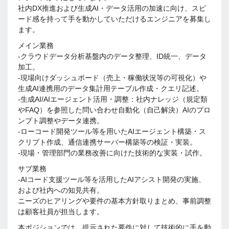
社内DX推進および生成AI・データ活用の加速に向け、スピ
ード感を持って手を動かしていただけるエンジニアを募集し
ます。
メイン業務
-クラウドデータ分析基盤内のデータ整理、ID統一、データ
加工。
-現場向けダッシュボード（売上・稼働状況等の可視化）や
生成AI連携用のデータ集計用テーブル作成・クエリ記述。
-生成AI/AIエージェント活用・調整：社内ナレッジ（規定類
やFAQ）を参照した問い合わせ自動化（自己解決）AIのプロ
ンプト調整やデータ連携。
-ローコード開発ツール等を用いたAIエージェント構築・ス
クリプト作成、通信連携サーバー構築等の検証・実装。
-現場・管理部門の業務改善に向けた技術的な実装・試作。
サブ業務
-AIコード支援ツール等を活用したAIアシスト開発の実施、
および社内への知見共有。
ニーズのヒアリングや要件の基本方針取りまとめ、事前調整
は顧客社員が担当します。
本ポジションでは、提示された要件に対して技術的に手を動