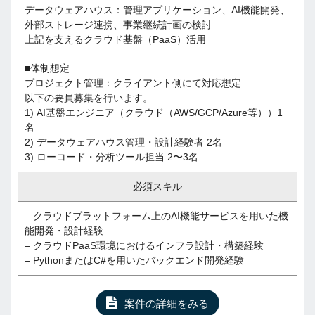
データウェアハウス：管理アプリケーション、AI機能開発、
外部ストレージ連携、事業継続計画の検討
上記を支えるクラウド基盤（PaaS）活用
■体制想定
プロジェクト管理：クライアント側にて対応想定
以下の要員募集を行います。
1) AI基盤エンジニア（クラウド（AWS/GCP/Azure等））1
名
2) データウェアハウス管理・設計経験者 2名
3) ローコード・分析ツール担当 2〜3名
必須スキル
– クラウドプラットフォーム上のAI機能サービスを用いた機
能開発・設計経験
– クラウドPaaS環境におけるインフラ設計・構築経験
– PythonまたはC#を用いたバックエンド開発経験
案件の詳細をみる