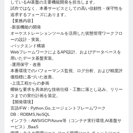
しているAI基盤の主要機能開発を担当します。
試作ではなく、本番サービスとしての高い信頼性・保守性を
追求するフェーズにあります。
【業務内容】
-新規機能の開発
オーケストレーションツールを活用した状態管理ワークフロ
ーの設計・実装。
-バックエンド構築
WebフレームワークによるAPI設計、およびデータベースを
用いたデータ基盤実装。
-運用保守・改善
本番環境でのパフォーマンス監視、ログ分析、および精度評
価指標に基づいた改善。
-上流工程からの参画
曖昧な要求を具体的な技術仕様・工数に落とし込み、リリー
スまでの実行計画を策定。
【開発環境】
言語/FW：Python,Go,エージェントフレームワーク
DB：RDBMS,NoSQL
インフラ：AWS/GCP/Azure等（コンテナ実行環境,AI基盤サ
ービス）,BaaS