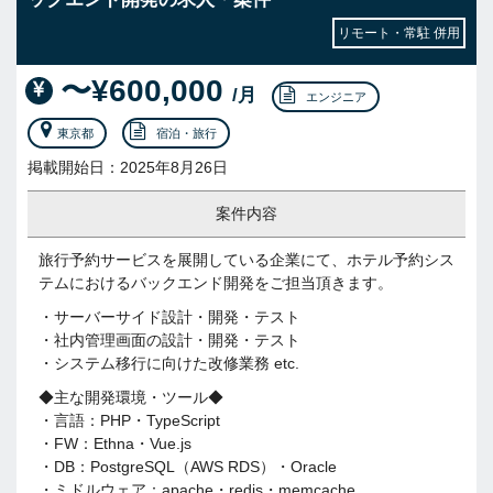
リモート・常駐 併用
〜¥600,000
/月
エンジニア
東京都
宿泊・旅行
掲載開始日：2025年8月26日
案件内容
旅行予約サービスを展開している企業にて、ホテル予約シス
テムにおけるバックエンド開発をご担当頂きます。
・サーバーサイド設計・開発・テスト
・社内管理画面の設計・開発・テスト
・システム移行に向けた改修業務 etc.
◆主な開発環境・ツール◆
・言語：PHP・TypeScript
・FW：Ethna・Vue.js
・DB：PostgreSQL（AWS RDS）・Oracle
・ミドルウェア：apache・redis・memcache