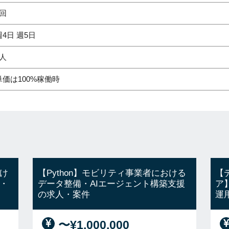
1回
週4日 週5日
1人
単価は100%稼働時
け
【Python】モビリティ事業者における
【
・
データ整備・AIエージェント構築支援
ア
の求人・案件
運
〜¥1,000,000