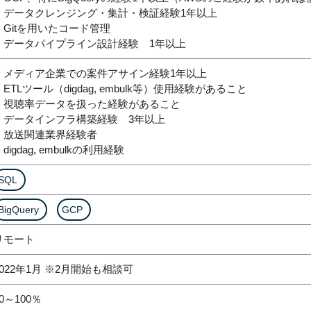
・データクレンジング・集計・検証経験1年以上
・Gitを用いたコード管理
・データパイプライン設計経験 1年以上
・メディア企業での案件アサイン経験1年以上
・ETLツール（digdag, embulk等）使用経験があること
・視聴率データを扱った経験があること
・データインフラ構築経験 3年以上
・放送関連業界経験者
digdag, embulkの利用経験
SQL
BigQuery
GCP
リモート
2022年1月 ※2月開始も相談可
0～100％