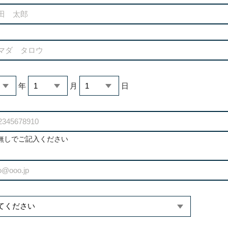
年
月
日
無しでご記入ください