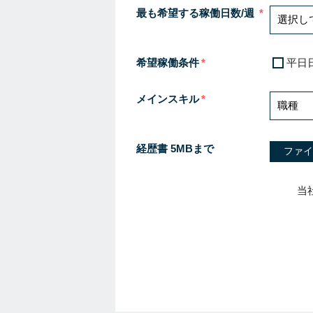
最も希望する稼働日数/週
希望稼働条件
平日
メインスキル
経歴書 5MBまで
ファイ
当
I
f
y
o
u