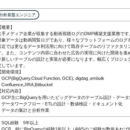
分析基盤エンジニア
【概要】
大手メディア企業が収集する動画視聴ログのDMP構築支援業務です
対象データは動画閲覧ログであり、様々なプラットフォームのログ
直近では更なるデータ利活用に向けて既存テーブルのリファクタリ
す。また、コンテンツ内容に合わせた広告の実現に向けた開発を進
り新しいテーブルの設計と実装が必要になります。幅広くプロジェ
定しています。
【開発環境】
GCP(BigQuery,Cloud Function, GCE), digdag ,embulk
Confluence,JIRA,Bitbucket
【対応内容】
・GCP主にBigQueryを用いたビッグデータのテーブル設計・デー
・データワークフロー・ETLの設計・数値検証・ドキュメント化
・データの集計と分析作業
・SQL経験 5年以上
・GCP、特にBigQueryの経験1年以上（AWSのご経験が数年あれば