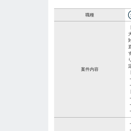
職種
案件内容
・
・