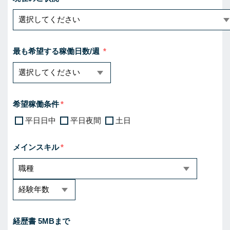
最も希望する稼働日数/週
希望稼働条件
平日日中
平日夜間
土日
メインスキル
経歴書 5MBまで