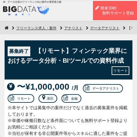
AI・データ分析のフリーランス向け案件が業界最大級
簡単30秒
無料サポート登録
フリーランス求人・案件
アナリスト
データアナリスト
【リ
【リモート】フィンテック業界に
募集終了
おけるデータ分析・BIツールでの資料作成
リモート
〜¥1,000,000
/月
データアナリスト
リモート
港区
金融
※本サイトでは募集中の案件だけでなく過去の募集案件を掲載
しております。
※単価や稼働日数など条件面についても無料サポート登録より
お気軽にご相談ください。
※当社が保有する非公開案件等からスキルに適した案件をご提