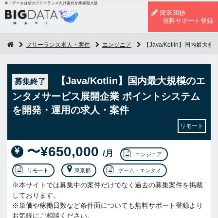
AI・データ分析のフリーランス向け案件が業界最大級
簡単30秒
無料サポート登録
フリーランス求人・案件
エンジニア
【Java/Kotlin】国
【Java/Kotlin】国内最大規模のエ
募集終了
ンタメサービス展開企業 ポイントシステム
を開発・運用の求人・案件
リモート
〜¥650,000
/月
エンジニア
リモート
東京都
ゲーム・エンタメ
※本サイトでは募集中の案件だけでなく過去の募集案件を掲載
しております。
※単価や稼働日数など条件面についても無料サポート登録より
お気軽にご相談ください。