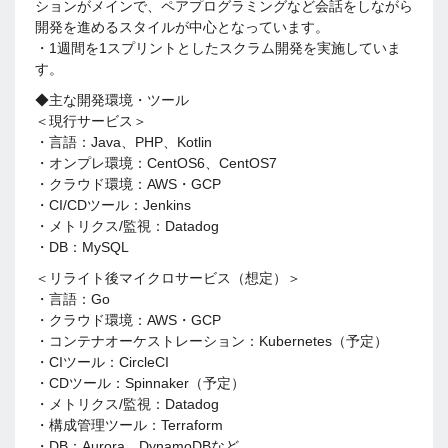
ションがメインで、ペアプログラミングなど会話をしながら
開発を進めるスタイルが中心となっています。
・1週間を1スプリントとしたスクラム開発を実施していま
す。
◆主な開発環境・ツール
＜現行サービス＞
・言語：Java、PHP、Kotlin
・オンプレ環境：CentOS6、CentOS7
・クラウド環境：AWS・GCP
・CI/CDツール：Jenkins
・メトリクス/監視：Datadog
・DB：MySQL
＜リライト後マイクロサービス（想定）＞
・言語：Go
・クラウド環境：AWS・GCP
・コンテナオーケストレーション：Kubernetes（予定）
・CIツール：CircleCI
・CDツール：Spinnaker（予定）
・メトリクス/監視：Datadog
・構成管理ツール：Terraform
・DB：Aurora、DynamoDBなど