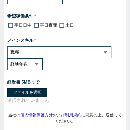
希望稼働条件
平日日中
平日夜間
土日
メインスキル
経歴書 5MBまで
ファイルを選択
当社の
個人情報保護方針
および
利用規約
に同意の上、送信して
ください。