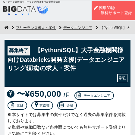
AI・データ分析のフリーランス向け案件が業界最大級
簡単30秒
無料サポート登録
フリーランス求人・案件
データエンジニア
【Python/SQL】
【Python/SQL】大手金融機関様
募集終了
向けDatabricks開発支援(データエンジニア
リング領域)の求人・案件
常駐
〜¥650,000
/月
データエンジニア
常駐
東京都
金融
※本サイトでは募集中の案件だけでなく過去の募集案件を掲載
しております。
※単価や稼働日数など条件面についても無料サポート登録より
お気軽にご相談ください。