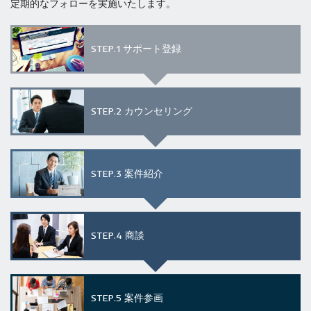
定期的なフォローを実施いたします。
STEP.1
サポート登録
STEP.2
カウンセリング
STEP.3
案件紹介
STEP.4
商談
STEP.5
案件参画