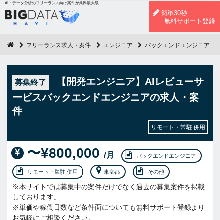
AI・データ分析のフリーランス向け案件が業界最大級
簡単30秒
無料サポート登録
フリーランス求人・案件
エンジニア
バックエンドエンジニア
【開発エンジニア】AIレビューサ
募集終了
ービスバックエンドエンジニアの求人・案
件
リモート・常駐 併用
〜¥800,000
/月
バックエンドエンジニア
リモート・常駐 併用
東京都
その他
※本サイトでは募集中の案件だけでなく過去の募集案件を掲載
しております。
※単価や稼働日数など条件面についても無料サポート登録より
お気軽にご相談ください。