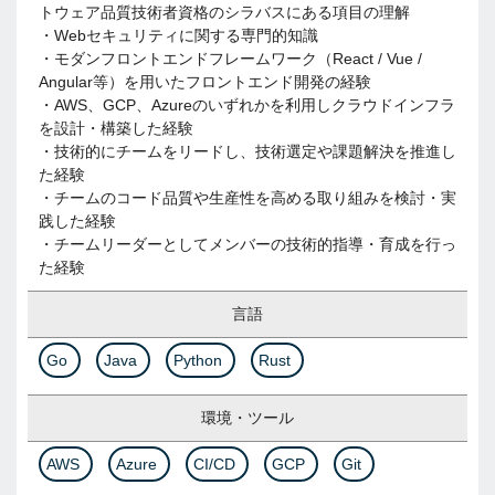
トウェア品質技術者資格のシラバスにある項目の理解
・Webセキュリティに関する専門的知識
・モダンフロントエンドフレームワーク（React / Vue /
Angular等）を用いたフロントエンド開発の経験
・AWS、GCP、Azureのいずれかを利用しクラウドインフラ
を設計・構築した経験
・技術的にチームをリードし、技術選定や課題解決を推進し
た経験
・チームのコード品質や生産性を高める取り組みを検討・実
践した経験
・チームリーダーとしてメンバーの技術的指導・育成を行っ
た経験
言語
Go
Java
Python
Rust
環境・ツール
AWS
Azure
CI/CD
GCP
Git