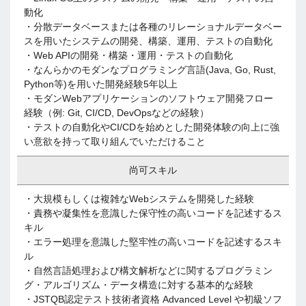
動化
・分散データベースまたは各種のリレーショナルデータベー
スを用いたシステムの開発、構築、運用、テストの自動化
・Web APIの開発・構築・運用・テストの自動化
・なんらかのモダンなプログラミング言語(Java, Go, Rust,
Python等)を用いた開発経験5年以上
・モダンWebアプリケーションのソフトウェア開発フロー
経験（例: Git, CI/CD, DevOpsなどの経験）
・テストの自動化やCI/CDを始めとした開発体験の向上に強
い意欲を持って取り組んでいただけること
尚可スキル
・大規模もしくは複雑なWebシステムを開発した経験
・責務や凝集性を意識した保守性の高いコードを記述するス
キル
・エラー処理を意識した堅牢性の高いコードを記述するスキ
ル
・自然言語処理および構文解析などに関するプログラミン
グ・アルゴリズム・データ構造に対する基本的な経験
・JSTQB認定テスト技術者資格 Advanced Level や初級ソフ