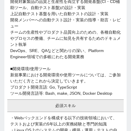
開発対象製品の品質と生産性を両立する開発基盤(CI・CD補
助ツール、自動テスト基盤)の設計・実装
上記自動テスト基盤を用いた自動テストの設計・実装
開発メンバーへの自動テスト設計・実装の指導・助言・レビ
ュー
チームの生産性やプロダクト品質向上のための、各種自動化
やプロセスの整備、チームに知見を共有するためのドキュメ
ント執筆
DevOps、SRE、QAなどと関わりの深い、Platform
Engineer領域での多岐にわたる開発業務
■開発環境/使用ツール
新規事業における開発環境や使用ツールについては、ご参加
いただく方とこれから決定していきます。
プロダクト開発言語: Go, TypeScript
ツール開発言語等: Bash, make, JSON, Docker Desktop
必須スキル
・Webバックエンドを構成する以下の技術領域において、
テストおよび実装の5年以上の実務経験と専門的知識
・Linux OS上のシステムの開発・構築・運用・テストの自