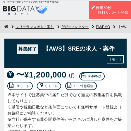
AI・データ分析のフリーランス向け案件が業界最大級
簡単30秒
無料サポート登録
フリーランス求人・案件
PM/ディレクター
PM/PMO
【AWS
【AWS】SREの求人・案件
募集終了
リモート
〜¥1,200,000
/月
PM/PMO
リモート
リモート
IT・情報通信
※本サイトでは募集中の案件だけでなく過去の募集案件を掲載
しております。
※単価や稼働日数など条件面についても無料サポート登録より
お気軽にご相談ください。
※当社が保有する非公開案件等からスキルに適した案件をご提
案いたします。