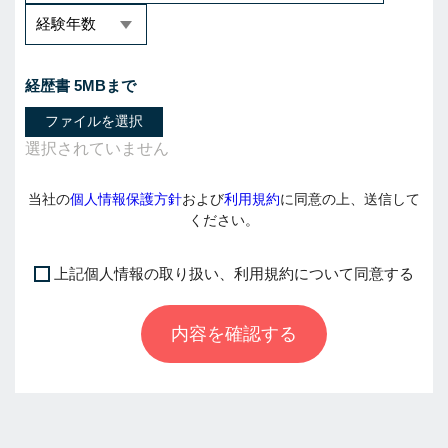
経歴書 5MBまで
ファイルを選択
当社の
個人情報保護方針
および
利用規約
に同意の上、送信して
ください。
上記個人情報の取り扱い、利用規約について同意する
I
f
内容を確認する
y
o
u
a
r