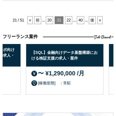
21 / 51
«
前
...
20
21
22
...
40
...
後
»
Job Board
フリーランス案件
ボ向け
【SQL】金融向けデータ基盤構築にお
【P
求人・
ける検証支援の求人・案件
検
〜 ¥1,290,000 /月
[稼働形態] ：常駐