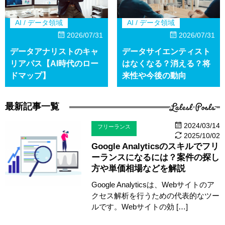
AI / データ領域
AI / データ領域
2026/07/31
2026/07/31
データアナリストのキャ
データサイエンティスト
リアパス【AI時代のロー
はなくなる？消える？将
ドマップ】
来性や今後の動向
Latest Posts
最新記事一覧
2024/03/14
フリーランス
2025/10/02
Google Analyticsのスキルでフリ
ーランスになるには？案件の探し
方や単価相場などを解説
Google Analyticsは、Webサイトのア
クセス解析を行うための代表的なツー
ルです。Webサイトの効 […]