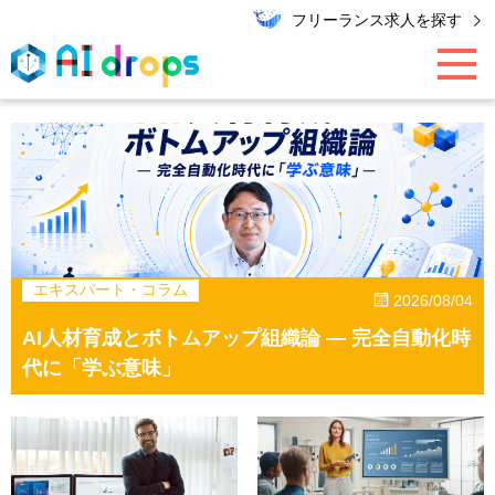
フリーランス求人を探す
AI / データ領域
PMO / マーケター
エンジニア
エキスパート・コラム
2026/08/04
AI人材育成とボトムアップ組織論 ― 完全自動化時
キャリア
代に「学ぶ意味」
エキスパート・コラム