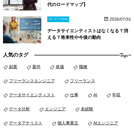
代のロードマップ】
2026/07/31
AI / データ領域
データサイエンティストはなくなる？消
える？将来性や今後の動向
Tags
人気のタグ
副業
案件
単価
職種
フリーランスエンジニア
フリーランス
データサイエンティスト
仕事
AI
年収
データ分析
エンジニア
未経験
データアナリスト
個人事業主
AIエンジニア