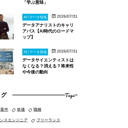
「学ぶ意味」
2026/07/31
AI / データ領域
データアナリストのキャリ
アパス【AI時代のロードマ
ップ】
2026/07/31
AI / データ領域
データサイエンティストは
なくなる？消える？将来性
や今後の動向
Tags
タグ
案件
単価
職種
ンスエンジニア
フリーランス