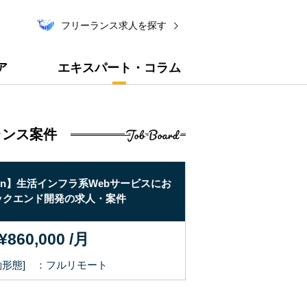
フリーランス求人を探す
ア
エキスパート・コラム
Job Board
ランス案件
hon】生活インフラ系Webサービスにお
【BI】自動車流通企業
ックエンド開発の求人・案件
築支援の求人・案件
¥860,000 /月
〜 ¥850,000
働形態] ：フルリモート
[稼働形態] ：リ