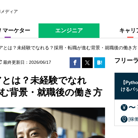
Iメディア
 / マーケター
エンジニア
キャリ
アとは？未経験でなれる？採用・転職が進む背景・就職後の働き方
フリー
最終更新日：
2026/06/17
アとは？未経験でなれ
け
【Python】モビリティ事業者におけるデータ
【Pyt
整備・AIエージェント構築支援の求人・案件
けるバ
む背景・就職後の働き方
〜 ¥1,000,000 /月
〜 
[稼働形態] ：リモート・常駐 併用
[稼