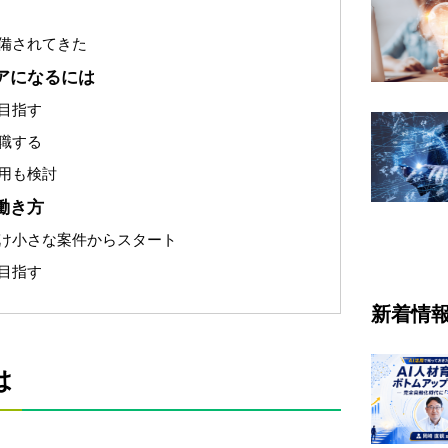
備されてきた
アになるには
目指す
職する
用も検討
働き方
け小さな案件からスタート
目指す
新着情
は