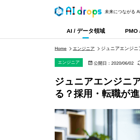
未来につながる A
AI / データ領域
PMO
ジュニアエンジニ
Home
エンジニア
エンジニア
公開日：
2020/06/02
ジュニアエンジニ
【Python】生成AIソリューション活用にお
る顧客伴走支援エンジニアの求人・案件
る？採用・転職が進
〜 ¥720,000 /月
[稼働形態] ：リモート・常駐 併用