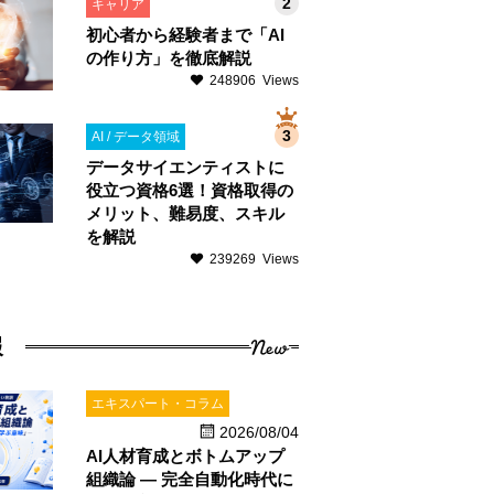
キャリア
初心者から経験者まで「AI
の作り方」を徹底解説
248906 Views
AI / データ領域
データサイエンティストに
役立つ資格6選！資格取得の
メリット、難易度、スキル
を解説
239269 Views
New
報
エキスパート・コラム
2026/08/04
AI人材育成とボトムアップ
組織論 ― 完全自動化時代に