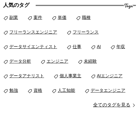
Tags
人気のタグ
副業
案件
単価
職種
フリーランスエンジニア
フリーランス
データサイエンティスト
仕事
AI
年収
データ分析
エンジニア
未経験
データアナリスト
個人事業主
AIエンジニア
勉強
資格
人工知能
データエンジニア
全てのタグを見る