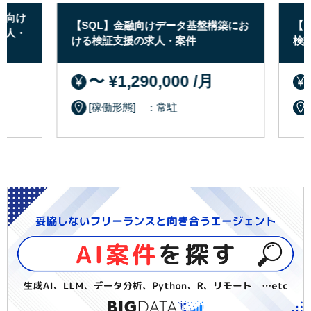
ボ向け
【SQL】金融向けデータ基盤構築にお
【P
求人・
ける検証支援の求人・案件
検証
〜 ¥1,290,000 /月
[稼働形態] ：常駐