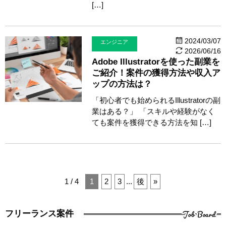
[…]
2024/03/07
エンジニア
2026/06/16
Adobe Illustratorを使った副業を
ご紹介！案件の獲得方法や収入ア
ップの方法は？
「初心者でも始められるIllustratorの副
業はある？」 「スキルや経験がなく
ても案件を獲得できる方法を知 […]
1 / 4
1
2
3
...
後
»
Job Board
フリーランス案件