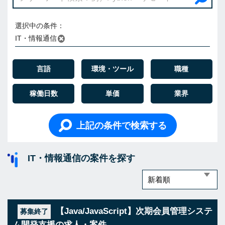
選択中の条件：
IT・情報通信
言語
環境・ツール
職種
稼働日数
単価
業界
上記の条件で検索する
IT・情報通信の案件を探す
【Java/JavaScript】次期会員管理システ
募集終了
ム開発支援の求人・案件