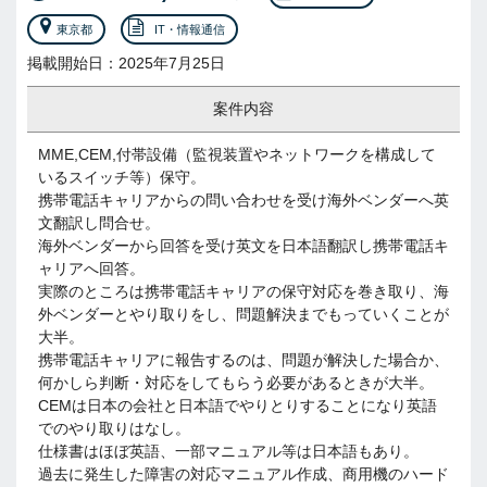
東京都
IT・情報通信
掲載開始日：2025年7月25日
案件内容
MME,CEM,付帯設備（監視装置やネットワークを構成して
いるスイッチ等）保守。
携帯電話キャリアからの問い合わせを受け海外ベンダーへ英
文翻訳し問合せ。
海外ベンダーから回答を受け英文を日本語翻訳し携帯電話キ
ャリアへ回答。
実際のところは携帯電話キャリアの保守対応を巻き取り、海
外ベンダーとやり取りをし、問題解決までもっていくことが
大半。
携帯電話キャリアに報告するのは、問題が解決した場合か、
何かしら判断・対応をしてもらう必要があるときが大半。
CEMは日本の会社と日本語でやりとりすることになり英語
でのやり取りはなし。
仕様書はほぼ英語、一部マニュアル等は日本語もあり。
過去に発生した障害の対応マニュアル作成、商用機のハード