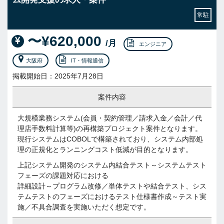
常駐
〜¥620,000
/月
エンジニア
大阪府
IT・情報通信
掲載開始日：2025年7月28日
案件内容
大規模業務システム(会員・契約管理／請求入金／会計／代
理店手数料計算等)の再構築プロジェクト案件となります。
現行システムはCOBOLで構築されており、システム内部処
理の正規化とランニングコスト低減が目的となります。
上記システム開発のシステム内結合テスト～システムテスト
フェーズの課題対応における
詳細設計～プログラム改修／単体テストや結合テスト、シス
テムテストのフェーズにおけるテスト仕様書作成～テスト実
施／不具合調査を実施いただく想定です。