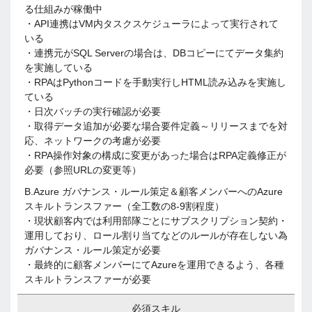
る仕組みが稼働中
・API連携はVM内タスクスケジューラによって実行されて
いる
・連携元がSQL Serverの場合は、DBコピーにてデータ集約
を実施している
・RPAはPythonコードを手動実行しHTML読み込みを実施し
ている
・日次バッチの実行確認が必要
・取得データ追加が必要な場合要件定義～リリースまでを対
応、ネットワークの考慮が必要
・RPA操作対象の構成に変更があった場合はRPA定義修正が
必要（参照URLの変更等）
B.Azure ガバナンス・ルール策定＆顧客メンバーへのAzure
スキルトランスファー（全工数の8-9割程度）
・現状顧客内では利用部隊ごとにサブスクリプション契約・
運用しており、ロール割り当てなどのルールが存在しない為
ガバナンス・ルール策定が必要
・最終的に顧客メンバーにてAzureを運用できるよう、各種
スキルトランスファーが必要
必須スキル