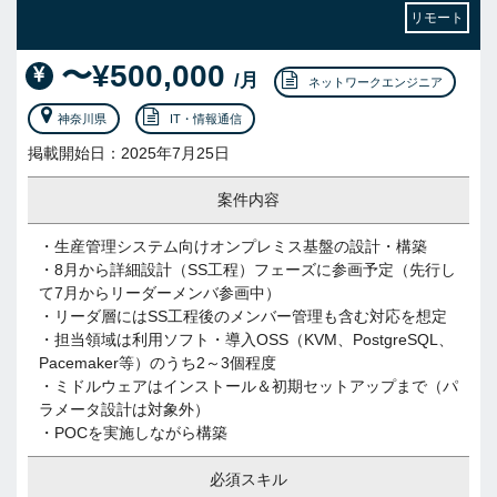
リモート
〜¥500,000
/月
ネットワークエンジニア
神奈川県
IT・情報通信
掲載開始日：2025年7月25日
案件内容
・生産管理システム向けオンプレミス基盤の設計・構築
・8月から詳細設計（SS工程）フェーズに参画予定（先行し
て7月からリーダーメンバ参画中）
・リーダ層にはSS工程後のメンバー管理も含む対応を想定
・担当領域は利用ソフト・導入OSS（KVM、PostgreSQL、
Pacemaker等）のうち2～3個程度
・ミドルウェアはインストール＆初期セットアップまで（パ
ラメータ設計は対象外）
・POCを実施しながら構築
必須スキル