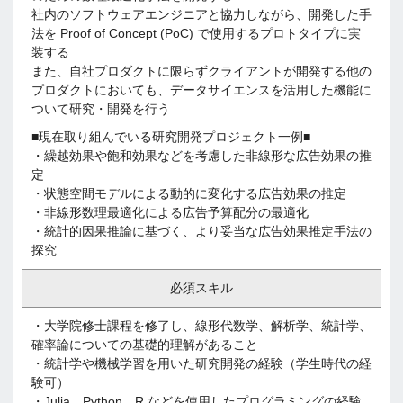
社内のソフトウェアエンジニアと協力しながら、開発した手
法を Proof of Concept (PoC) で使用するプロトタイプに実
装する
また、自社プロダクトに限らずクライアントが開発する他の
プロダクトにおいても、データサイエンスを活用した機能に
ついて研究・開発を行う
■現在取り組んでいる研究開発プロジェクト一例■
・繰越効果や飽和効果などを考慮した非線形な広告効果の推
定
・状態空間モデルによる動的に変化する広告効果の推定
・非線形数理最適化による広告予算配分の最適化
・統計的因果推論に基づく、より妥当な広告効果推定手法の
探究
必須スキル
・大学院修士課程を修了し、線形代数学、解析学、統計学、
確率論についての基礎的理解があること
・統計学や機械学習を用いた研究開発の経験（学生時代の経
験可）
・Julia、Python、R などを使用したプログラミングの経験