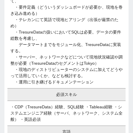
て、
・要件定義（どういうダッシュボードが必要か、現地を巻
き込み進める）
・テレカンにて英語で現地ヒアリング（出張が厳禁のた
め）
・TresureDataの扱いにおいてSQLは必要。データの要件
総数を考慮し、
データマートまでをモジュール化、TresureDataに実装
する。
・サーバー、ネットワークなどについて現地状況確認や調
整が必要（TresureDataのセグメントはTokyo）
・現地のディストリビューターのシステムに加えてどうや
って活用していくか、なども検討する。
・運用に引き継げるドキュメンテーション
必須スキル
・CDP（TresureData）経験、SQL経験 ・Tableau経験 ・シ
ステムエンジニア経験（サーバ、ネットワーク、システム全
般） ・英語必須
言語