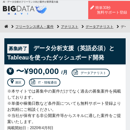
AI・データ分析のフリーランス向け案件が業界最大級
簡単30秒
無料サポート登録
フリーランス求人・案件
アナリスト
データアナリスト
デー
データ分析支援（英語必須）と
募集終了
Tableauを使ったダッシュボード開発
〜¥900,000
/月
データアナリスト
港区
IT・情報通信
※本サイトでは募集中の案件だけでなく過去の募集案件を掲載
しております。
※単価や稼働日数など条件面についても無料サポート登録より
お気軽にご相談ください。
※当社が保有する非公開案件等からスキルに適した案件をご提
案いたします。
掲載開始日：2020年4月8日