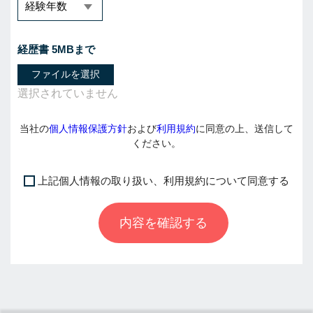
経歴書 5MBまで
ファイルを選択
当社の
個人情報保護方針
および
利用規約
に同意の上、送信して
ください。
上記個人情報の取り扱い、利用規約について同意する
I
f
内容を確認する
y
o
u
a
r
e