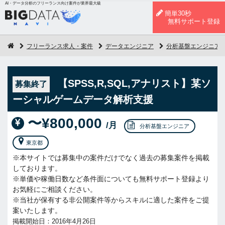
AI・データ分析のフリーランス向け案件が業界最大級
簡単30秒
無料サポート登録
フリーランス求人・案件
データエンジニア
分析基盤エンジニア
【SPSS,R,SQL,アナリスト】某ソ
募集終了
ーシャルゲームデータ解析支援
〜¥800,000
/月
分析基盤エンジニア
東京都
※本サイトでは募集中の案件だけでなく過去の募集案件を掲載
しております。
※単価や稼働日数など条件面についても無料サポート登録より
お気軽にご相談ください。
※当社が保有する非公開案件等からスキルに適した案件をご提
案いたします。
掲載開始日：2016年4月26日