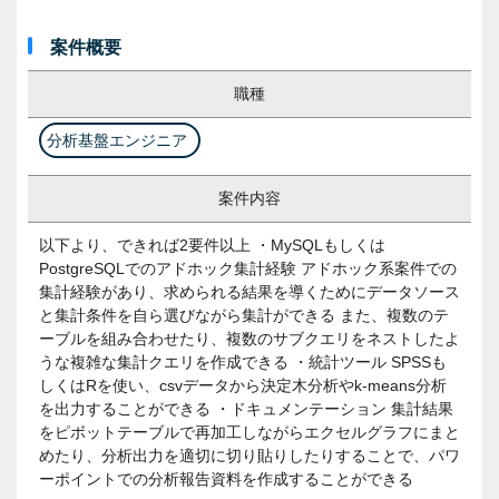
案件概要
職種
分析基盤エンジニア
案件内容
以下より、できれば2要件以上 ・MySQLもしくは
PostgreSQLでのアドホック集計経験 アドホック系案件での
集計経験があり、求められる結果を導くためにデータソース
と集計条件を自ら選びながら集計ができる また、複数のテ
ーブルを組み合わせたり、複数のサブクエリをネストしたよ
うな複雑な集計クエリを作成できる ・統計ツール SPSSも
しくはRを使い、csvデータから決定木分析やk-means分析
を出力することができる ・ドキュメンテーション 集計結果
をピボットテーブルで再加工しながらエクセルグラフにまと
めたり、分析出力を適切に切り貼りしたりすることで、パワ
ーポイントでの分析報告資料を作成することができる