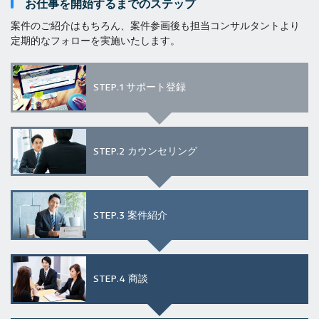
お仕事を開始するまでのステップ
案件のご紹介はもちろん、案件参画後も担当コンサルタントより
定期的なフォローを実施いたします。
STEP.1
サポート登録
STEP.2
カウンセリング
STEP.3
案件紹介
STEP.4
商談