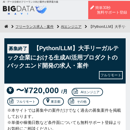
AI・データ分析のフリーランス向け案件が業界最大級
簡単30秒
無料サポート登録
フリーランス求人・案件
AIエンジニア
【Python/LLM】大
【Python/LLM】大手リーガルテ
募集終了
ック企業における生成AI活用プロダクトの
バックエンド開発の求人・案件
フルリモート
〜¥720,000
/月
AIエンジニア
フルリモート
東京都
その他
※本サイトでは募集中の案件だけでなく過去の募集案件を掲載
しております。
※単価や稼働日数など条件面についても無料サポート登録より
お気軽にご相談ください。