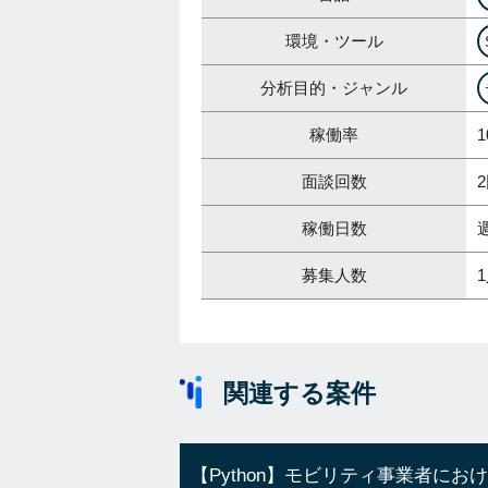
環境・ツール
分析目的・ジャンル
稼働率
1
面談回数
稼働日数
募集人数
関連する案件
【Python】モビリティ事業者にお