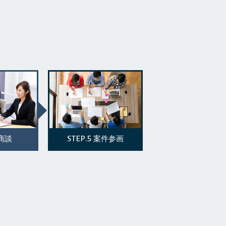
STEP.5
商談
案件参画