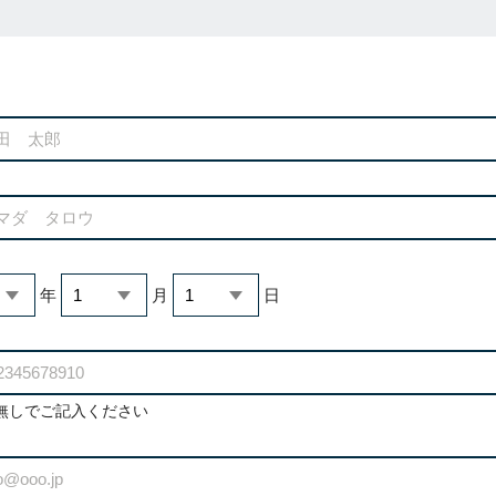
年
月
日
無しでご記入ください