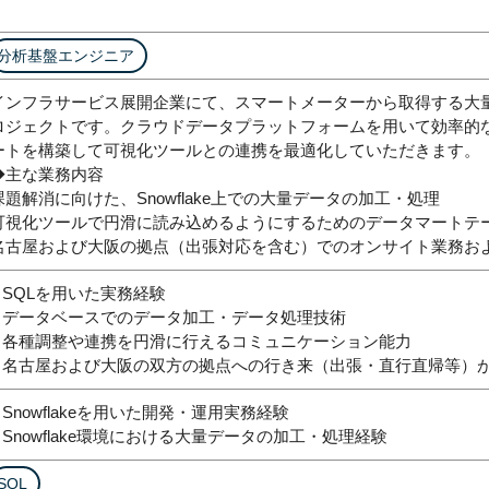
分析基盤エンジニア
インフラサービス展開企業にて、スマートメーターから取得する大
ロジェクトです。クラウドデータプラットフォームを用いて効率的
ートを構築して可視化ツールとの連携を最適化していただきます。
◆主な業務内容
課題解消に向けた、Snowflake上での大量データの加工・処理
可視化ツールで円滑に読み込めるようにするためのデータマートテ
名古屋および大阪の拠点（出張対応を含む）でのオンサイト業務お
– SQLを用いた実務経験
– データベースでのデータ加工・データ処理技術
– 各種調整や連携を円滑に行えるコミュニケーション能力
– 名古屋および大阪の双方の拠点への行き来（出張・直行直帰等）
– Snowflakeを用いた開発・運用実務経験
– Snowflake環境における大量データの加工・処理経験
SQL