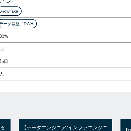
Snowflake
データ基盤／DWH
00%
2回
週5日
1人
ける
【データエンジニア/インフラエンジニ
【