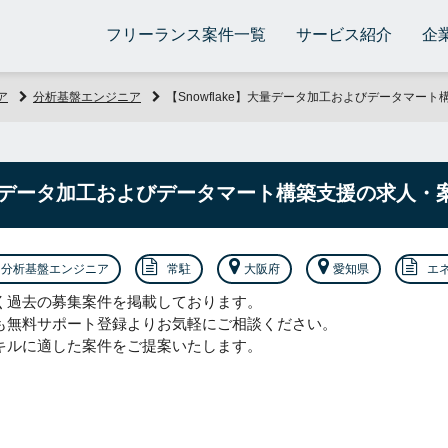
フリーランス案件一覧
サービス紹介
企
ア
分析基盤エンジニア
【Snowflake】大量データ加工およびデータマー
】大量データ加工およびデータマート構築支援の求人・
分析基盤エンジニア
常駐
大阪府
愛知県
エ
く過去の募集案件を掲載しております。
も無料サポート登録よりお気軽にご相談ください。
キルに適した案件をご提案いたします。