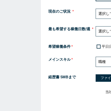
現在のご状況
最も希望する稼働日数/週
希望稼働条件
平日
メインスキル
経歴書 5MBまで
ファイ
当
I