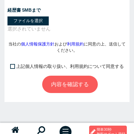
経歴書 5MBまで
ファイルを選択
当社の
個人情報保護方針
および
利用規約
に同意の上、送信して
ください。
上記個人情報の取り扱い、利用規約について同意する
I
f
内容を確認する
y
o
u
a
r
e
a
簡単30秒
h
t
無料サポート登録