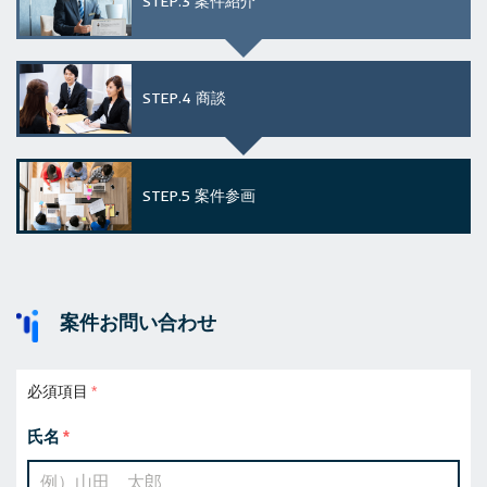
STEP.3
案件紹介
STEP.4
商談
STEP.5
案件参画
案件お問い合わせ
必須項目
氏名