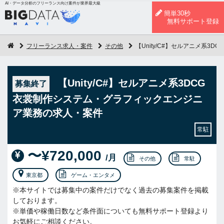
AI・データ分析のフリーランス向け案件が業界最大級
簡単30秒
無料サポート登録
フリーランス求人・案件
その他
【Unity/C#】セルアニメ系
【Unity/C#】セルアニメ系3DCG
募集終了
衣裳制作システム・グラフィックエンジニ
ア業務の求人・案件
常駐
〜¥720,000
/月
その他
常駐
東京都
ゲーム・エンタメ
※本サイトでは募集中の案件だけでなく過去の募集案件を掲載
しております。
※単価や稼働日数など条件面についても無料サポート登録より
お気軽にご相談ください。