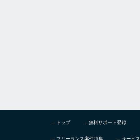
a
h
u
m
a
n
,
i
g
n
o
r
e
t
h
i
s
トップ
無料サポート登録
f
i
e
フリーランス案件特集
サービ