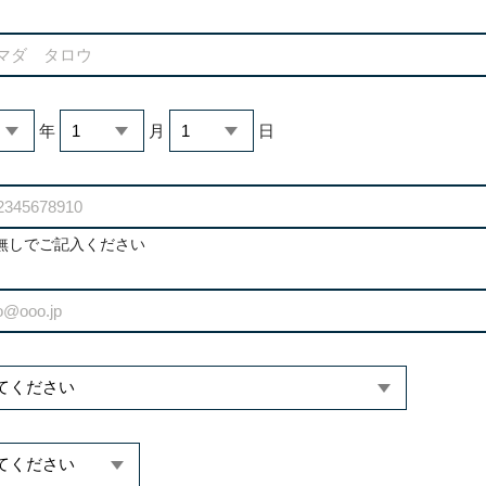
年
月
日
無しでご記入ください