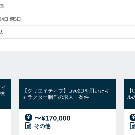
2回
週4日 週5日
1人
タイ
【クリエイティブ】Live2Dを用いたキ
【
求
ャラクター制作の求人・案件
ル
〜¥170,000
その他