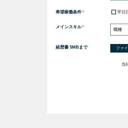
希望稼働条件
平日
メインスキル
経歴書 5MBまで
ファイ
当
I
f
y
o
u
a
r
e