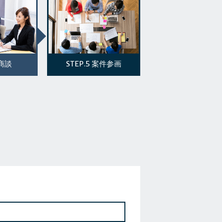
STEP.5
商談
案件参画