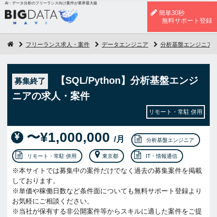
AI・データ分析のフリーランス向け案件が業界最大級
簡単30秒
無料サポート登録
フリーランス求人・案件
データエンジニア
分析基盤エンジニア
【SQL/Python】分析基盤エンジ
募集終了
ニアの求人・案件
リモート・常駐 併用
〜¥1,000,000
/月
分析基盤エンジニア
リモート・常駐 併用
東京都
IT・情報通信
※本サイトでは募集中の案件だけでなく過去の募集案件を掲載
しております。
※単価や稼働日数など条件面についても無料サポート登録より
お気軽にご相談ください。
※当社が保有する非公開案件等からスキルに適した案件をご提