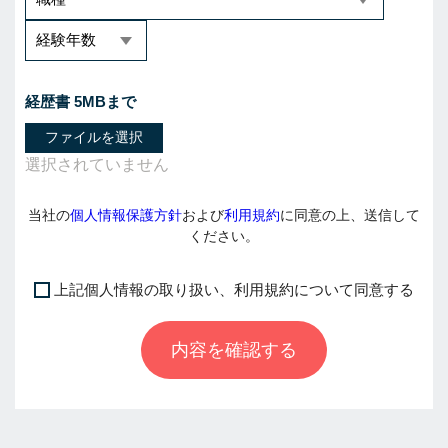
経歴書 5MBまで
ファイルを選択
当社の
個人情報保護方針
および
利用規約
に同意の上、送信して
ください。
上記個人情報の取り扱い、利用規約について同意する
I
f
内容を確認する
y
o
u
a
r