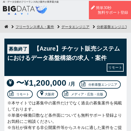
AI・データ分析のフリーランス向け案件が業界最大級
簡単30秒
無料サポート登録
フリーランス求人・案件
データエンジニア
分析基盤エンジニア
【Azure】チケット販売システム
募集終了
におけるデータ基盤構築の求人・案件
リモート
〜¥1,200,000
/月
分析基盤エンジニア
リモート
大阪府
メディア・広告・出版
※本サイトでは募集中の案件だけでなく過去の募集案件を掲載
しております。
※単価や稼働日数など条件面についても無料サポート登録より
お気軽にご相談ください。
※当社が保有する非公開案件等からスキルに適した案件をご提