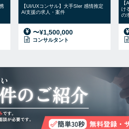
【
携
【UI/UXコンサル】大手SIer 感情推定
け
AI支援の求人・案件
の
〜¥1,500,000
コンサルタント