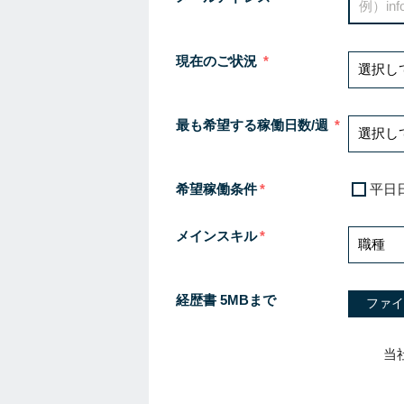
現在のご状況
最も希望する稼働日数/週
希望稼働条件
平日
メインスキル
経歴書 5MBまで
ファイ
当