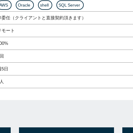
AWS
Oracle
shell
SQL Server
準委任（クライアントと直接契約頂きます）
リモート
00%
2回
週5日
3人