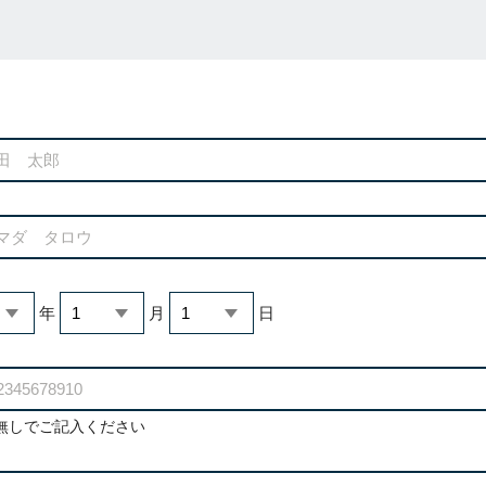
年
月
日
無しでご記入ください