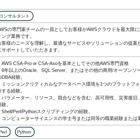
コンサルタント
AWSの専門家チームの一員としてお客様がAWSクラウドを最大限
ィング業務です。
お客様のニーズを理解し、最適なサービスやソリューションの提案
にサポートしていただきます。
・AWS CSA-Pro or CSA-Asoを基本としてその他AWS専門資格
・8年以上のOracle、SQL Server、またはその他の商用/オー
のDBA経験。
・ミッションクリティカルなデータベース環境を1つのプラットフ
行する経験。
・パラメーター、リソース、競合などを含む、高可用性、災害復旧
経験。
・Shell/Perl/Pythonスクリプティングの経験。
・コンピューターサイエンスの学士号または同等の職業経験または
Perl
Python