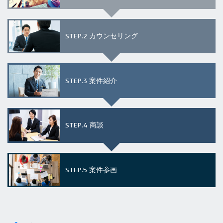
STEP.2
カウンセリング
STEP.3
案件紹介
STEP.4
商談
STEP.5
案件参画