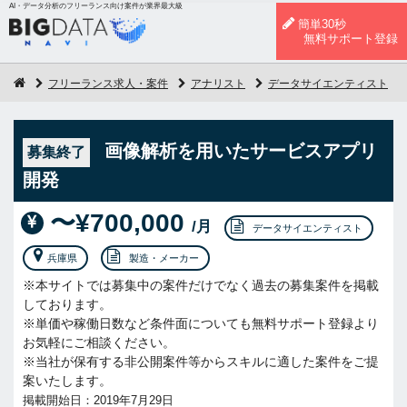
AI・データ分析のフリーランス向け案件が業界最大級
簡単30秒
無料サポート登録
フリーランス求人・案件
アナリスト
データサイエンティスト
画像解析を用いたサービスアプリ
募集終了
開発
〜¥700,000
/月
データサイエンティスト
兵庫県
製造・メーカー
※本サイトでは募集中の案件だけでなく過去の募集案件を掲載
しております。
※単価や稼働日数など条件面についても無料サポート登録より
お気軽にご相談ください。
※当社が保有する非公開案件等からスキルに適した案件をご提
案いたします。
掲載開始日：2019年7月29日