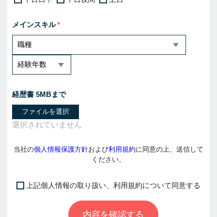
メインスキル
経歴書 5MBまで
ファイルを選択
当社の
個人情報保護方針
および
利用規約
に同意の上、送信して
ください。
上記個人情報の取り扱い、利用規約について同意する
I
f
内容を確認する