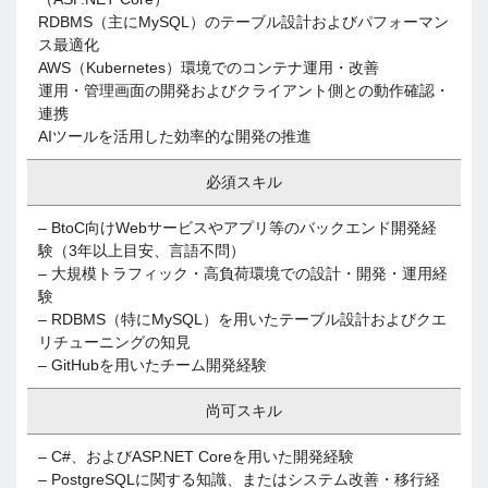
RDBMS（主にMySQL）のテーブル設計およびパフォーマン
ス最適化
AWS（Kubernetes）環境でのコンテナ運用・改善
運用・管理画面の開発およびクライアント側との動作確認・
連携
AIツールを活用した効率的な開発の推進
必須スキル
– BtoC向けWebサービスやアプリ等のバックエンド開発経
験（3年以上目安、言語不問）
– 大規模トラフィック・高負荷環境での設計・開発・運用経
験
– RDBMS（特にMySQL）を用いたテーブル設計およびクエ
リチューニングの知見
– GitHubを用いたチーム開発経験
尚可スキル
– C#、およびASP.NET Coreを用いた開発経験
– PostgreSQLに関する知識、またはシステム改善・移行経