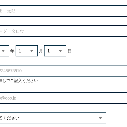
年
月
日
無しでご記入ください