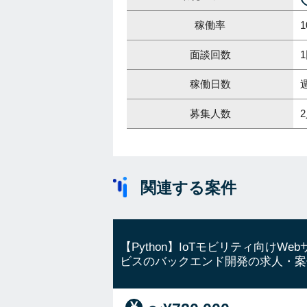
稼働率
1
面談回数
稼働日数
募集人数
関連する案件
【Python】IoTモビリティ向けWeb
ビスのバックエンド開発の求人・案