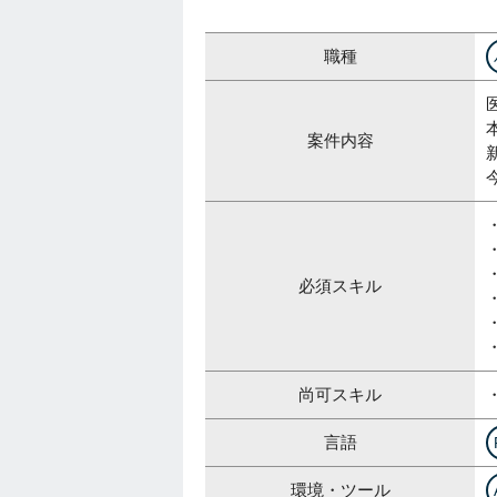
職種
案件内容
必須スキル
・
尚可スキル
言語
環境・ツール