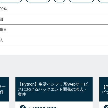
00%
1回
週5日
2人
【Python】生活インフラ系Webサービ
サー
【
スにおけるバックエンド開発の求人・
件
バ
案件