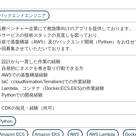
バックエンドエンジニア
医療ベンチャー企業にて救急隊向けのアプリを提供しております。
本サービスの技術スタックの見直しを図っており、
新規で基盤構築（AWS）及びバックエンド開発（Python）をお任
今回募集させていただいております。
・設計から一貫した作業の経験
・自発的にタスクを巻き取り行動できる方
・AWSでの基盤構築経験
IaC（cloudformation,Terraform)での作業経験
・Lambda、コンテナ（Docker,ECS,EKS)の作業経験
・Pythonでの開発経験
・CDKの知見・経験（尚可）
Python
Amazon ECS
Amazon EKS
AWS
AWS Lambda
Dock