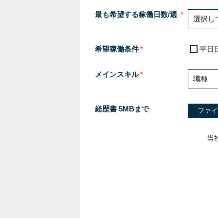
最も希望する稼働日数/週
希望稼働条件
平日
メインスキル
経歴書 5MBまで
ファイ
当
I
f
y
o
u