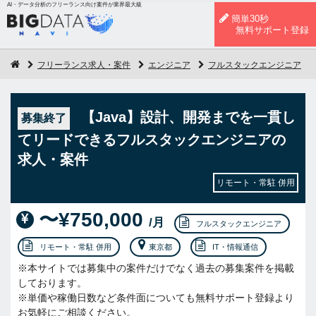
AI・データ分析のフリーランス向け案件が業界最大級
簡単30秒
無料サポート登録
フリーランス求人・案件
エンジニア
フルスタックエンジニア
【Java】設計、開発までを一貫し
募集終了
てリードできるフルスタックエンジニアの
求人・案件
リモート・常駐 併用
〜¥750,000
/月
フルスタックエンジニア
リモート・常駐 併用
東京都
IT・情報通信
※本サイトでは募集中の案件だけでなく過去の募集案件を掲載
しております。
※単価や稼働日数など条件面についても無料サポート登録より
お気軽にご相談ください。