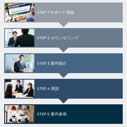
STEP.1
サポート登録
STEP.2
カウンセリング
STEP.3
案件紹介
STEP.4
商談
STEP.5
案件参画