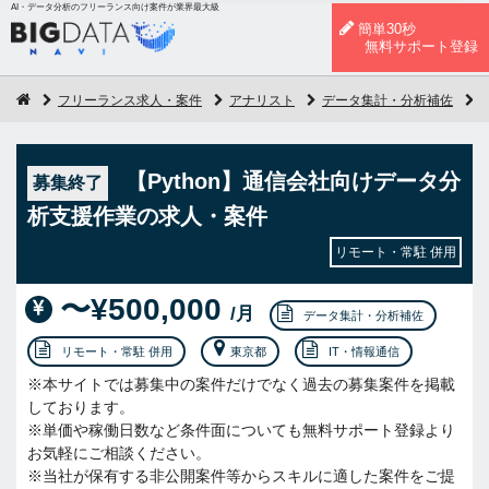
AI・データ分析のフリーランス向け案件が業界最大級
簡単30秒
無料サポート登録
フリーランス求人・案件
アナリスト
データ集計・分析補佐
【Python】通信会社向けデータ分
募集終了
析支援作業の求人・案件
リモート・常駐 併用
〜¥500,000
/月
データ集計・分析補佐
リモート・常駐 併用
東京都
IT・情報通信
※本サイトでは募集中の案件だけでなく過去の募集案件を掲載
しております。
※単価や稼働日数など条件面についても無料サポート登録より
お気軽にご相談ください。
※当社が保有する非公開案件等からスキルに適した案件をご提