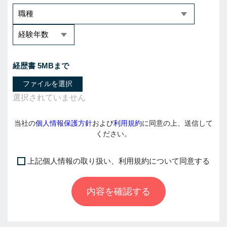
経歴書 5MBまで
ファイルを選択
当社の
個人情報保護方針
および
利用規約
に同意の上、送信して
ください。
上記個人情報の取り扱い、利用規約について同意する
I
f
内容を確認する
y
o
u