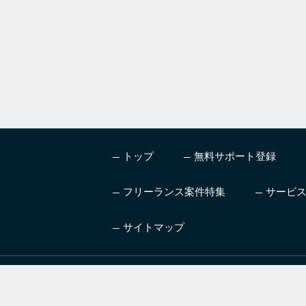
トップ
無料サポート登録
フリーランス案件特集
サービ
サイトマップ
ハイレベル、高単価の案
AI
件を紹介するフリーラン
ニン
スエージェントサービス
技術