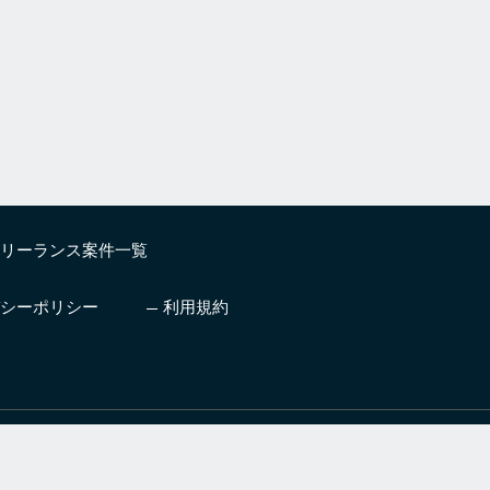
リーランス案件一覧
シーポリシー
利用規約
したいエンジニア
プロ人材とチームを編成しビジ
支援サービス
ネスを成功に導くサービス