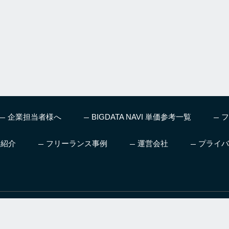
企業担当者様へ
BIGDATA NAVI 単価参考一覧
フ
ス紹介
フリーランス事例
運営会社
プライバ
、機械学習やディープラー
人工知能を本気で仕事にした
AI領域へ転職
グ、お仕事情報など最新
い方向け日本初AIの仕事も紹
のための転職
をお届け
介するスクール