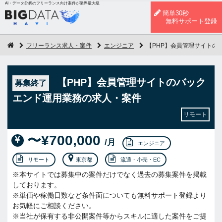
AI・データ分析のフリーランス向け案件が業界最大級
簡単30秒
無料サポート登録
フリーランス求人・案件
エンジニア
【PHP】会員管理サイトの
【PHP】会員管理サイトのバック
募集終了
エンド運用業務の求人・案件
リモート
〜¥700,000
/月
エンジニア
リモート
東京都
流通・小売・EC
※本サイトでは募集中の案件だけでなく過去の募集案件を掲載
しております。
※単価や稼働日数など条件面についても無料サポート登録より
お気軽にご相談ください。
※当社が保有する非公開案件等からスキルに適した案件をご提