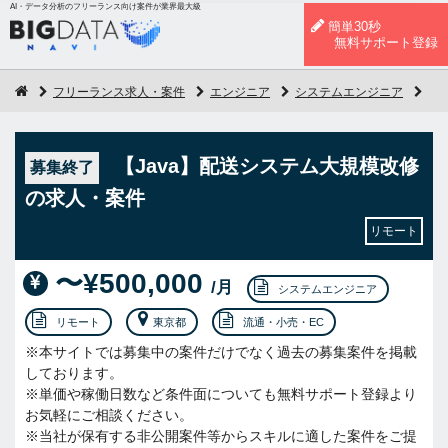
AI・データ分析のフリーランス向け案件が業界最大級
簡単30秒
無料サポート登録
フリーランス求人・案件
エンジニア
システムエンジニア
【
【Java】配送システム大規模改修
募集終了
の求人・案件
リモート
〜¥500,000
/月
システムエンジニア
リモート
東京都
流通・小売・EC
※本サイトでは募集中の案件だけでなく過去の募集案件を掲載
しております。
※単価や稼働日数など条件面についても無料サポート登録より
お気軽にご相談ください。
※当社が保有する非公開案件等からスキルに適した案件をご提