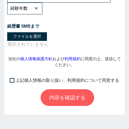
経歴書 5MBまで
ファイルを選択
当社の
個人情報保護方針
および
利用規約
に同意の上、送信して
ください。
上記個人情報の取り扱い、利用規約について同意する
I
f
内容を確認する
y
o
u
a
r