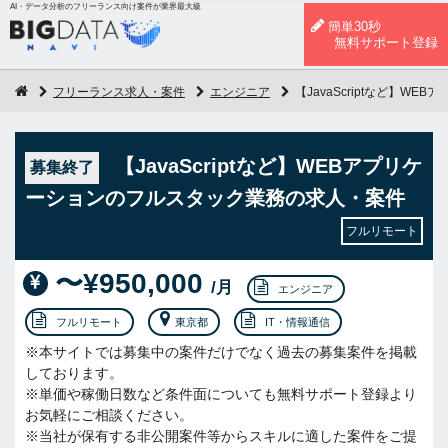
AI・データ分析のフリーランス向け案件が業界最大級
簡単30秒
無料サポート登録
フリーランス求人・案件
エンジニア
【JavaScriptなど】W
【JavaScriptなど】WEBアプリケ
募集終了
ーションのフルスタック業務の求人・案件
フルリモート
〜¥950,000
/月
エンジニア
フルリモート
東京都
IT・情報通信
※本サイトでは募集中の案件だけでなく過去の募集案件を掲載
しております。
※単価や稼働日数など条件面についても無料サポート登録より
お気軽にご相談ください。
※当社が保有する非公開案件等からスキルに適した案件をご提