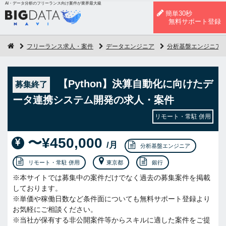
AI・データ分析のフリーランス向け案件が業界最大級
簡単30秒
無料サポート登録
フリーランス求人・案件
データエンジニア
分析基盤エンジニア
【Python】決算自動化に向けたデ
募集終了
ータ連携システム開発の求人・案件
リモート・常駐 併用
〜¥450,000
/月
分析基盤エンジニア
リモート・常駐 併用
東京都
銀行
※本サイトでは募集中の案件だけでなく過去の募集案件を掲載
しております。
※単価や稼働日数など条件面についても無料サポート登録より
お気軽にご相談ください。
※当社が保有する非公開案件等からスキルに適した案件をご提