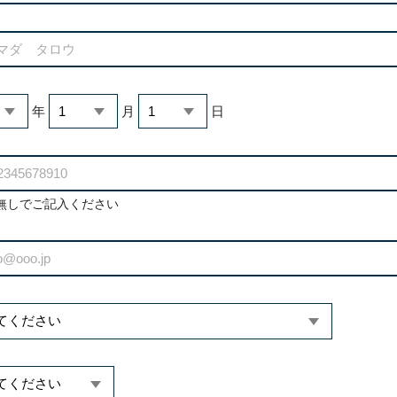
年
月
日
無しでご記入ください