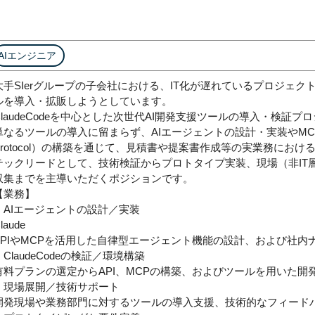
AIエンジニア
大手SIerグループの子会社における、IT化が遅れているプロジェ
ルを導入・拡販しようとしています。
ClaudeCodeを中心とした次世代AI開発支援ツールの導入・検証プ
単なるツールの導入に留まらず、AIエージェントの設計・実装やMCP（Mo
Protocol）の構築を通じて、見積書や提案書作成等の実業務にお
テックリードとして、技術検証からプロトタイプ実装、現場（非IT
収集までを主導いただくポジションです。
【業務】
・AIエージェントの設計／実装
laude
APIやMCPを活用した自律型エージェント機能の設計、および社内
・ClaudeCodeの検証／環境構築
有料プランの選定からAPI、MCPの構築、およびツールを用いた開
・現場展開／技術サポート
開発現場や業務部門に対するツールの導入支援、技術的なフィード