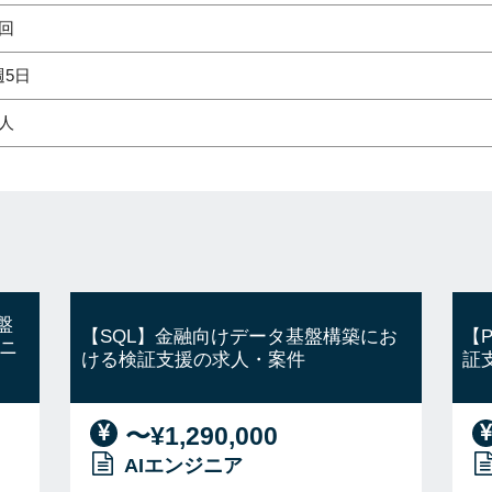
1回
週5日
1人
盤
【SQL】金融向けデータ基盤構築にお
【
ニ
ける検証支援の求人・案件
証
〜¥1,290,000
AIエンジニア