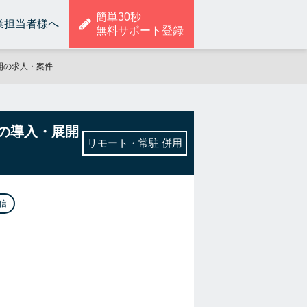
簡単30秒
業担当者様へ
無料サポート登録
展開の求人・案件
ールの導入・展開
リモート・常駐 併用
信