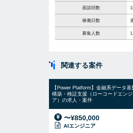
面談回数
稼働日数
募集人数
関連する案件
【Power Platform】金融系データ基
構築・検証支援（ローコードエンジ
ア）の求人・案件
〜¥850,000
AIエンジニア