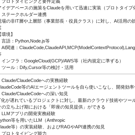
・プロトタイピングと要件定義
アイデアベースの施策をClaudeを用いて迅速に実装（プロトタイ
・ステークホルダー連携
現場の非IT層や上層部（事業部長・役員クラス）に対し、AI活用の
案
【環境】
言語：Python,Node.js等
AI関連：ClaudeCode,ClaudeAPI,MCP(ModelContextProtocol),Lang
等
・インフラ：GoogleCloud(GCP)/AWS等（社内規定に準ずる）
・ツール：Dify,Cursor等の検討・活用
Claude/ClaudeCodeへの実務経験
ClaudeCode等のAIエージェントツールを自ら使いこなし、開発
Claude/ClaudeCodeへの深い知見
IT化が遅れているプロジェクトに対し、最新のクラウド技術やツー
その立ち上げ期における「即座の知見提供」ができる
・LLMアプリの開発実務経験
ython等を用いたLLM（Anthropic
Claude等）の実装経験、およびRAGやAPI連携の知見
・プロトタイピング能力