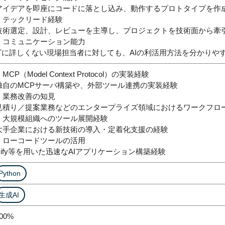
アイデアを即座にコードに落とし込み、動作するプロトタイプを作
・テックリード経験
技術選定、設計、レビューを主導し、プロジェクトを技術面から牽
・コミュニケーション能力
ITに詳しくない現場担当者に対しても、AIの利活用方法を分かりや
MCP（Model Context Protocol）の実装経験
独自のMCPサーバ構築や、外部ツール連携の実装経験
・業務改善の知見
見積り／提案業務などのエンタープライズ領域におけるワークフロ
・大規模組織へのツール展開経験
大手企業における新技術の導入・定着化支援の経験
・ローコードツールの活用
Dify等を用いた迅速なAIアプリケーション構築経験
Python
生成AI
00%