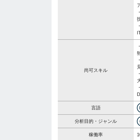
・
尚可スキル
言語
分析目的・ジャンル
稼働率
1