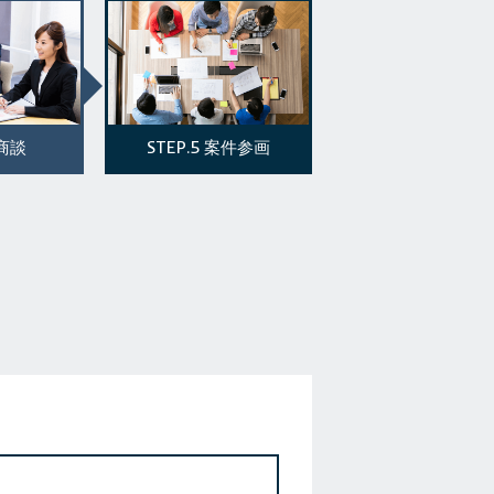
STEP.5
商談
案件参画