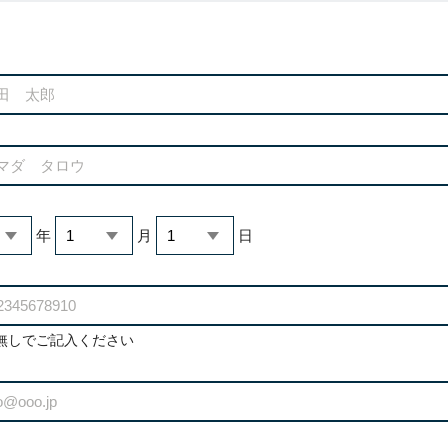
年
月
日
無しでご記入ください