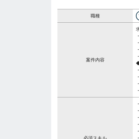
職種
案件内容
・
・
・
・
・
必須スキル