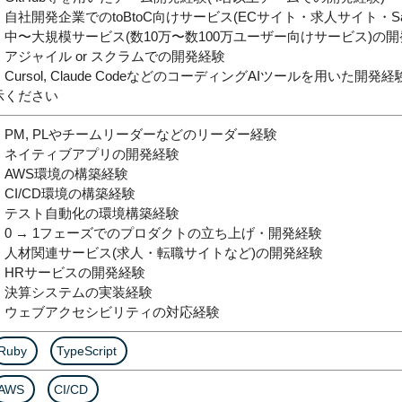
・自社開発企業でのtoBtoC向けサービス(ECサイト・求人サイト・S
・中〜大規模サービス(数10万〜数100万ユーザー向けサービス)の
・アジャイル or スクラムでの開発経験
・Cursol, Claude CodeなどのコーディングAIツールを用いた
示ください
・PM, PLやチームリーダーなどのリーダー経験
・ネイティブアプリの開発経験
・AWS環境の構築経験
・CI/CD環境の構築経験
・テスト自動化の環境構築経験
・0 → 1フェーズでのプロダクトの立ち上げ・開発経験
・人材関連サービス(求人・転職サイトなど)の開発経験
・HRサービスの開発経験
・決算システムの実装経験
・ウェブアクセシビリティの対応経験
Ruby
TypeScript
AWS
CI/CD