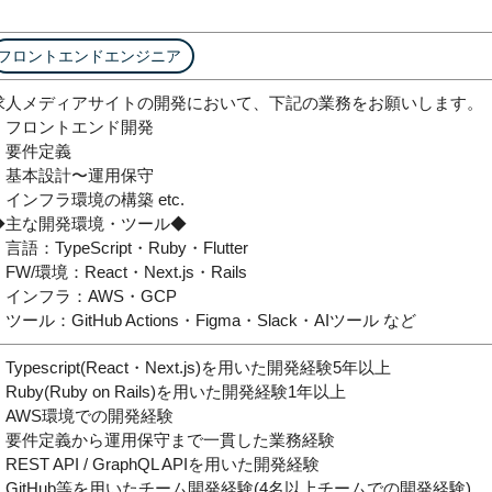
フロントエンドエンジニア
求人メディアサイトの開発において、下記の業務をお願いします。
・フロントエンド開発
・要件定義
・基本設計〜運用保守
・インフラ環境の構築 etc.
◆主な開発環境・ツール◆
言語：TypeScript・Ruby・Flutter
FW/環境：React・Next.js・Rails
・インフラ：AWS・GCP
ツール：GitHub Actions・Figma・Slack・AIツール など
Typescript(React・Next.js)を用いた開発経験5年以上
・Ruby(Ruby on Rails)を用いた開発経験1年以上
・AWS環境での開発経験
・要件定義から運用保守まで一貫した業務経験
REST API / GraphQL APIを用いた開発経験
・GitHub等を用いたチーム開発経験(4名以上チームでの開発経験)