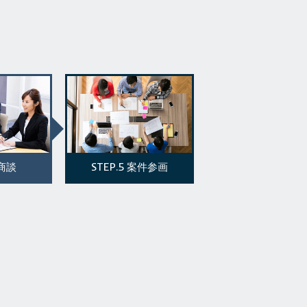
STEP.5
商談
案件参画