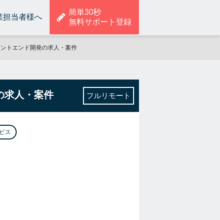
簡単30秒
業担当者様へ
無料サポート登録
るフロントエンド開発の求人・案件
発の求人・案件
フルリモート
ビス