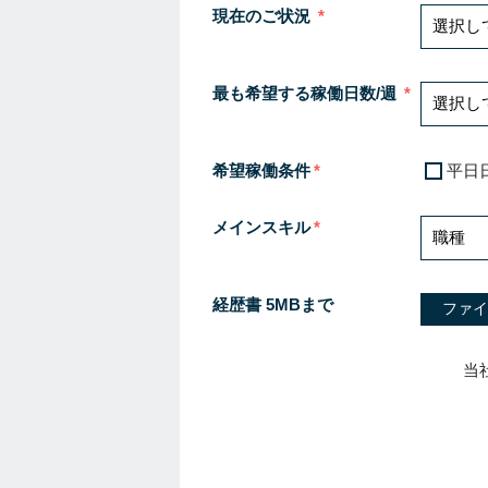
現在のご状況
最も希望する稼働日数/週
希望稼働条件
平日
メインスキル
経歴書 5MBまで
ファイ
当
I
f