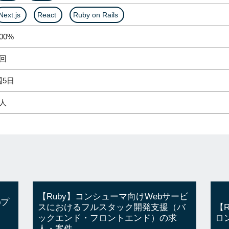
Next.js
React
Ruby on Rails
00%
2回
週5日
1人
【Ruby】コンシューマ向けWebサービ
bプ
スにおけるフルスタック開発支援（バ
【
ックエンド・フロントエンド）の求
ロ
人・案件