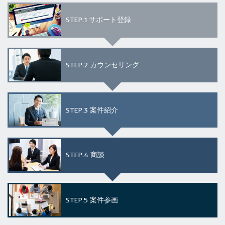
STEP.1
サポート登録
STEP.2
カウンセリング
STEP.3
案件紹介
STEP.4
商談
STEP.5
案件参画