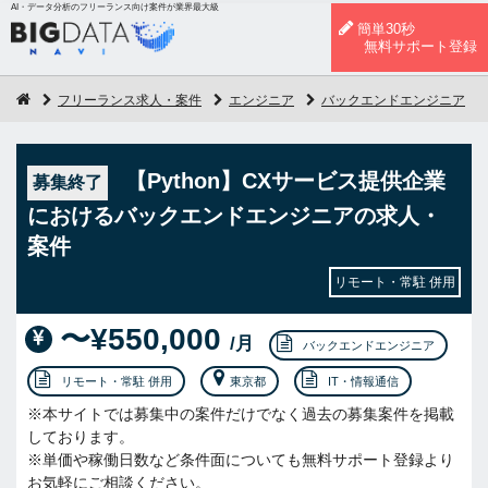
AI・データ分析のフリーランス向け案件が業界最大級
簡単30秒
無料サポート登録
フリーランス求人・案件
エンジニア
バックエンドエンジニア
【Python】CXサービス提供企業
募集終了
におけるバックエンドエンジニアの求人・
案件
リモート・常駐 併用
〜¥550,000
/月
バックエンドエンジニア
リモート・常駐 併用
東京都
IT・情報通信
※本サイトでは募集中の案件だけでなく過去の募集案件を掲載
しております。
※単価や稼働日数など条件面についても無料サポート登録より
お気軽にご相談ください。