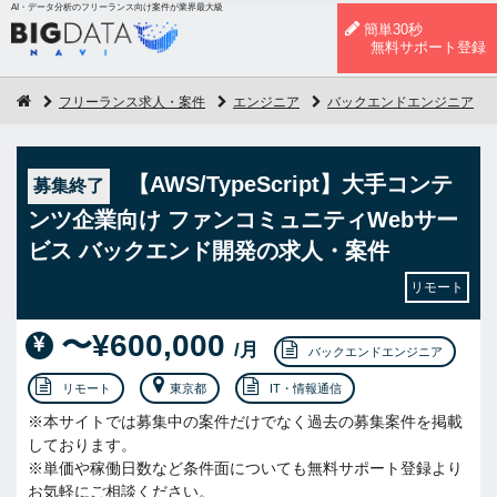
AI・データ分析のフリーランス向け案件が業界最大級
簡単30秒
無料サポート登録
フリーランス求人・案件
エンジニア
バックエンドエンジニア
【AWS/TypeScript】大手コンテ
募集終了
ンツ企業向け ファンコミュニティWebサー
ビス バックエンド開発の求人・案件
リモート
〜¥600,000
/月
バックエンドエンジニア
リモート
東京都
IT・情報通信
※本サイトでは募集中の案件だけでなく過去の募集案件を掲載
しております。
※単価や稼働日数など条件面についても無料サポート登録より
お気軽にご相談ください。